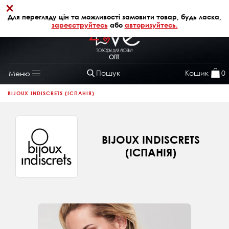
×
+38 (068) 320 64 28
АВТОРИЗАЦІЯ
Для перегляду цін та можливості замовити товар, будь ласка,
зареєструйтесь
або
авторизуйтесь.
Пошук
Кошик
0
Меню
Toggle
navigation
BIJOUX INDISCRETS (ІСПАНІЯ)
BIJOUX INDISCRETS
(ІСПАНІЯ)