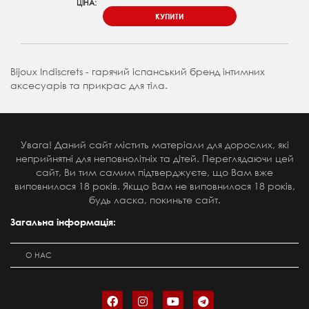
ЦІНА:
КУПИТИ
Bijoux Indiscrets - гарячий іспанський бренд інтимних
аксесуарів та прикрас для тіла.
Увага! Даний сайт містить матеріали для дорослих, які
неприйнятні для неповнолітніх та дітей. Переглядаючи цей
сайт, Ви тим самим підтверджуєте, що Вам вже
виповнилося 18 років. Якщо Вам не виповнилося 18 років,
будь ласка, покиньте сайт.
Загальна інформація:
О НАС