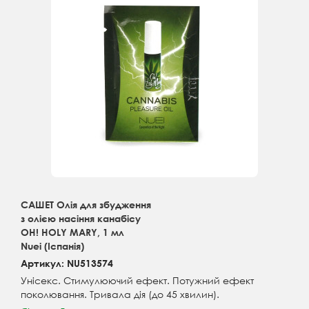
САШЕТ Олія для збудження
з олією насіння канабісу
OH! HOLY MARY, 1 мл
Nuei (Іспанія)
Артикул: NU513574
Унісекс. Стимулюючий ефект. Потужний ефект
поколювання. Тривала дія (до 45 хвилин).