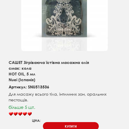
САШЕТ Зігріваюча їстівна масажна олія
смак: кола
HOT OIL, 5 мл
Nuei (Іспанія)
Артикул: SNU513536
Для масажу всього тіла, інтимних зон, оральних
пестощів.
більше 5 шт.
ЦІНА:
КУПИТИ