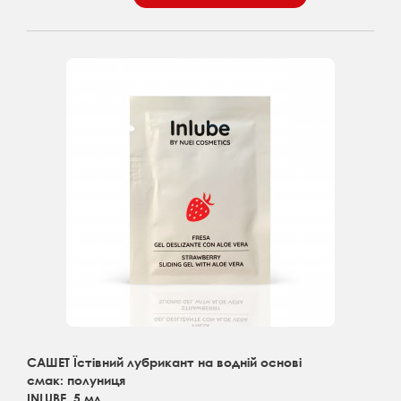
САШЕТ Їстівний лубрикант на водній основі
смак: полуниця
INLUBE, 5 мл