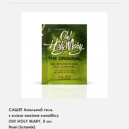
САШЕТ Анальний гель
з олією насіння канабісу
OH! HOLY MARY, 5 мл
Nuei (Іспанія)