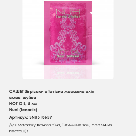
САШЕТ Зігріваюча їстівна масажна олія
смак: жуйка
HOT OIL, 5 мл
Nuei (Іспанія)
Артикул: SNU513659
Для масажу всього тіла, інтимних зон, оральних
пестощів.