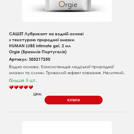
САШЕТ Лубрикант на водній основі
з текстурою природної змазки
HUMAN LUBE intimate gel, 2 мл
Orgie (Бразилія-Португалія)
Артикул: S03217250
Водна основа. Консистенцыя людської природної
змазки та слини. Тривалий ефект ковзання. Нелипкий.
більше 5 шт.
ЦІНА:
КУПИТИ