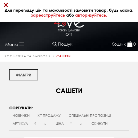
×
+38 (068) 320 64 28
АВТОРИЗАЦІЯ
Для перегляду цін та можливості замовити товар, будь ласка,
зареєструйтесь
або
авторизуйтесь.
Пошук
Кошик
0
Меню
Toggle
navigation
КОСМЕТИКА ТА ЗДОРОВ'Я
САШЕТИ
ФІЛЬТРИ
САШЕТИ
СОРТУВАТИ:
НОВИНКИ
ХІТ ПРОДАЖУ
СПЕЦІАЛЬНІ ПРОПОЗИЦІЇ
АРТИКУЛ
ЦІНА
СКИНУТИ