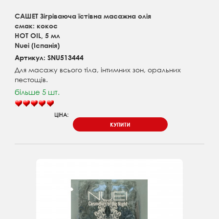
САШЕТ Зігріваюча їстівна масажна олія
смак: кокос
HOT OIL, 5 мл
Nuei (Іспанія)
Артикул: SNU513444
Для масажу всього тіла, інтимних зон, оральних
пестощів.
більше 5 шт.
ЦІНА:
КУПИТИ