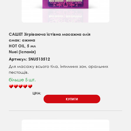
САШЕТ Зігріваюча їстівна масажна олія
смак: ожина
HOT OIL, 5 мл
Nuei (Іспанія)
Артикул: SNU513512
Для масажу всього тіла, інтимних зон, оральних
пестощів.
більше 5 шт.
ЦІНА:
КУПИТИ