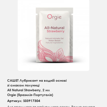
САШЕТ Лубрикант на водній основі
зі смаком полуниці
All Natural Strawberry, 2 мл
Orgie (Бразилія-Португалія)
Артикул: S03917304
Для орального та вагінального сексу. Водна основа.