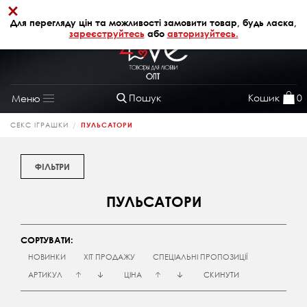
×
+38 (068) 320 64 28
АВТОРИЗАЦІЯ
Для перегляду цін та можливості замовити товар, будь ласка,
зареєструйтесь
або
авторизуйтесь.
Пошук
Кошик
0
Меню
Toggle
navigation
СЕКС ІГРАШКИ
ПУЛЬСАТОРИ
ФІЛЬТРИ
ПУЛЬСАТОРИ
СОРТУВАТИ:
НОВИНКИ
ХІТ ПРОДАЖУ
СПЕЦІАЛЬНІ ПРОПОЗИЦІЇ
АРТИКУЛ
ЦІНА
СКИНУТИ