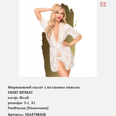
Мереживний халат з атласним поясом
SWEET RETREAT
колір: білий
розміри: S-L, XL
Penthouse (Німеччина)
Артикул: IG6574BASE