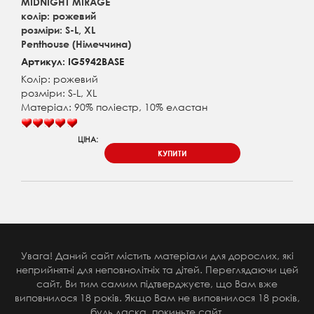
MIDNIGHT MIRAGE
колір: рожевий
розміри: S-L, XL
Penthouse (Німеччина)
Артикул: IG5942BASE
Колір: рожевий
розміри: S-L, XL
Матеріал: 90% поліестр, 10% еластан
ЦІНА:
КУПИТИ
Увага! Даний сайт містить матеріали для дорослих, які
неприйнятні для неповнолітніх та дітей. Переглядаючи цей
сайт, Ви тим самим підтверджуєте, що Вам вже
виповнилося 18 років. Якщо Вам не виповнилося 18 років,
будь ласка, покиньте сайт.