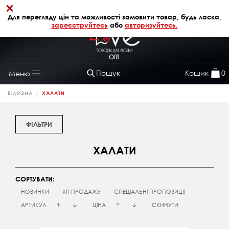
×
+38 (068) 320 64 28
АВТОРИЗАЦІЯ
Для перегляду цін та можливості замовити товар, будь ласка,
зареєструйтесь
або
авторизуйтесь.
Пошук
Кошик
0
Меню
Toggle
navigation
БІЛИЗНА
ХАЛАТИ
ФІЛЬТРИ
ХАЛАТИ
СОРТУВАТИ:
НОВИНКИ
ХІТ ПРОДАЖУ
СПЕЦІАЛЬНІ ПРОПОЗИЦІЇ
АРТИКУЛ
ЦІНА
СКИНУТИ