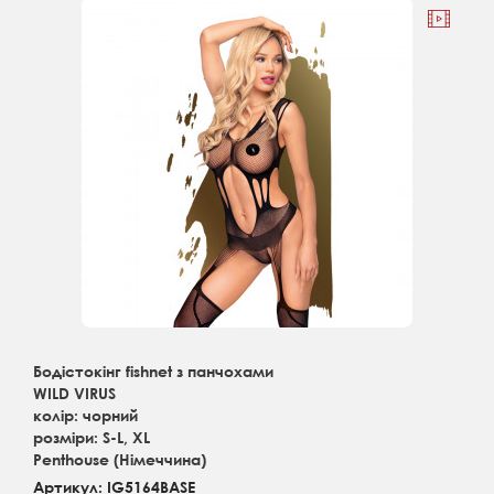
Бодістокінг fishnet з панчохами
WILD VIRUS
колір: чорний
розміри: S-L, XL
Penthouse (Німеччина)
Артикул: IG5164BASE