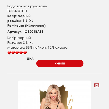
Бодістокінг з рукавами
TOP-NOTCH
колір: чорний
розміри: S-L, XL
Penthouse (Німеччина)
Артикул: IG5201BASE
Колір: чорний
Розміри: S-L, XL
Матеріал: 88% нейлон, 12% еласта
ЦІНА:
КУПИТИ