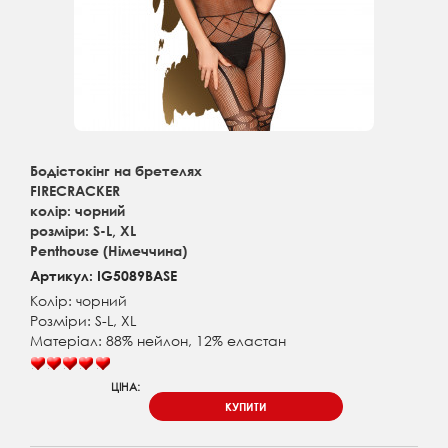
Бодістокінг на бретелях
FIRECRACKER
колір: чорний
розміри: S-L, XL
Penthouse (Німеччина)
Артикул: IG5089BASE
Колір: чорний
Розміри: S-L, XL
Матеріал: 88% нейлон, 12% еластан
ЦІНА:
КУПИТИ