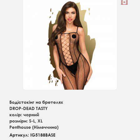
Бодістокінг на бретелях
DROP-DEAD TASTY
колір: чорний
розміри: S-L, XL
Penthouse (Німеччина)
Артикул: IG5188BASE