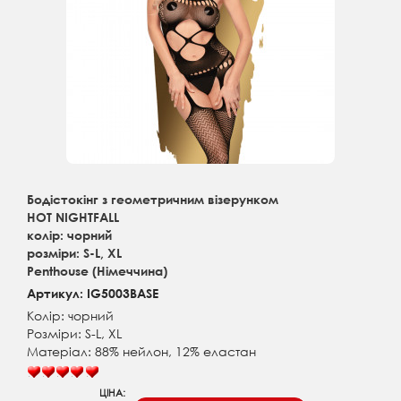
Бодістокінг з геометричним візерунком
HOT NIGHTFALL
колір: чорний
розміри: S-L, XL
Penthouse (Німеччина)
Артикул: IG5003BASE
Колір: чорний
Розміри: S-L, XL
Матеріал: 88% нейлон, 12% еластан
ЦІНА: