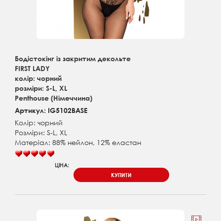
Бодістокінг із закритим декольте
FIRST LADY
колір: чорний
розміри: S-L, XL
Penthouse (Німеччина)
Артикул: IG5102BASE
Колір: чорний
Розміри: S-L, XL
Матеріал: 88% нейлон, 12% еластан
ЦІНА:
КУПИТИ