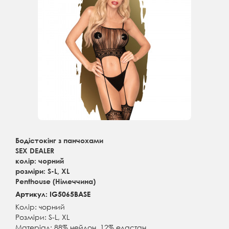
Бодістокінг з панчохами
SEX DEALER
колір: чорний
розміри: S-L, XL
Penthouse (Німеччина)
Артикул: IG5065BASE
Колір: чорний
Розміри: S-L, XL
Матеріал: 88% нейлон, 12% еластан