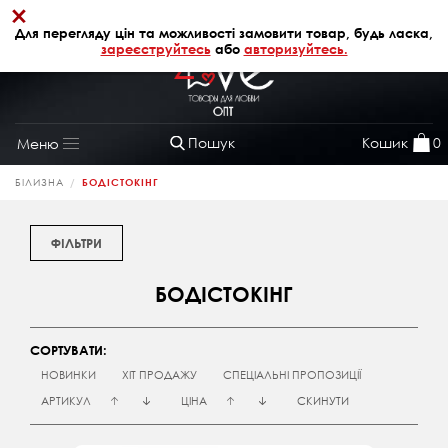
×
+38 (068) 320 64 28
АВТОРИЗАЦІЯ
Для перегляду цін та можливості замовити товар, будь ласка,
зареєструйтесь
або
авторизуйтесь.
Пошук
Кошик
0
Меню
Toggle
navigation
БІЛИЗНА
БОДІСТОКІНГ
ФІЛЬТРИ
БОДІСТОКІНГ
СОРТУВАТИ:
НОВИНКИ
ХІТ ПРОДАЖУ
СПЕЦІАЛЬНІ ПРОПОЗИЦІЇ
АРТИКУЛ
ЦІНА
СКИНУТИ