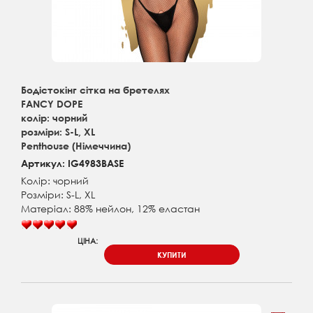
Бодістокінг сітка на бретелях
FANCY DOPE
колір: чорний
розміри: S-L, XL
Penthouse (Німеччина)
Артикул: IG4983BASE
Колір: чорний
Розміри: S-L, XL
Матеріал: 88% нейлон, 12% еластан
ЦІНА:
КУПИТИ