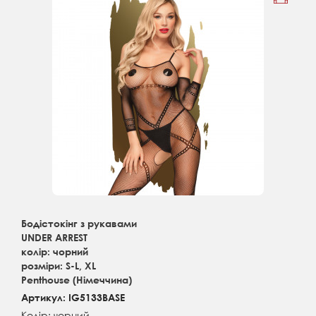
Бодістокінг з рукавами
UNDER ARREST
колір: чорний
розміри: S-L, XL
Penthouse (Німеччина)
Артикул: IG5133BASE
Колір: чорний