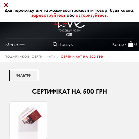
×
+38 (068) 320 64 28
АВТОРИЗАЦІЯ
Для перегляду цін та можливості замовити товар, будь ласка,
зареєструйтесь
або
авторизуйтесь.
Пошук
Кошик
0
Меню
Toggle
navigation
ПОДАРУНКОВІ СЕРТИФІКАТИ
СЕРТИФІКАТ НА 500 ГРН
ФІЛЬТРИ
СЕРТИФІКАТ НА 500 ГРН