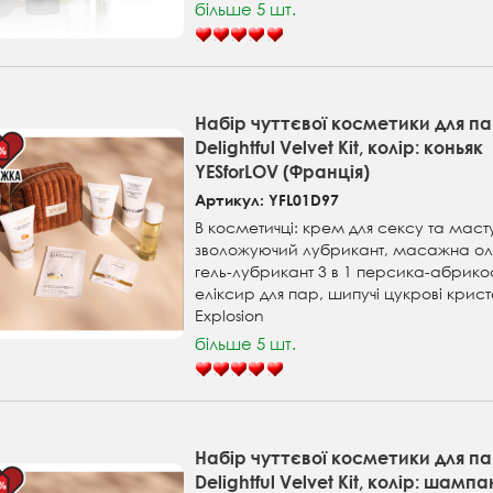
більше 5 шт.
Набір чуттєвої косметики для п
Delightful Velvet Kit, колір: коньяк
YESforLOV (Франція)
Артикул: YFL01D97
В косметичці: крем для сексу та маст
зволожуючий лубрикант, масажна ол
гель-лубрикант 3 в 1 персика-абрико
еліксир для пар, шипучі цукрові крис
Explosion
більше 5 шт.
Набір чуттєвої косметики для п
Delightful Velvet Kit, колір: шампа