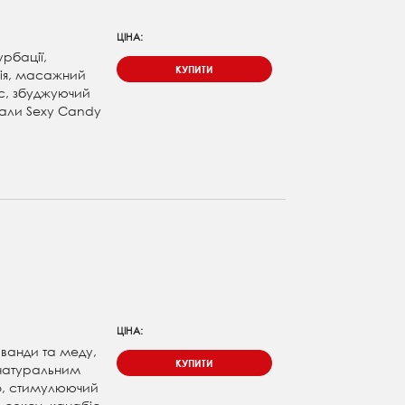
ЦІНА:
урбації,
КУПИТИ
ія, масажний
с, збуджуючий
тали Sexy Candy
ЦІНА:
аванди та меду,
КУПИТИ
 натуральним
о, стимулюючий