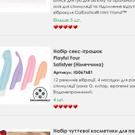
блиск для губ для об'єму та орального
олія для стимуляції та підсилення відчут
віброкуля CalExotics® Mini Wand™
більше 5 шт.
Набір секс-іграшок
Playful Four
Satisfyer (Німеччина)
Артикул: IG067681
12 режимів вібрації. 4 насадки для різ
стимуляції (зона G, клітор, ерогенні зо
Водонепроникний.
4 шт.
Набір чуттєвої косметики для п