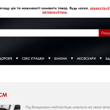
егляду цін та можливості замовити товар, будь ласка,
зареєструй
авторизуйтесь.
Пош
ДОРОВ'Я
СЕКС ІГРАШКИ
БІЛИЗНА
АКСЕСУАРИ
Б
СМ
Під бондажем найчастіше мається на увазі зв'яз