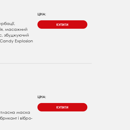
ЦІНА:
урбації,
КУПИТИ
ія, масажний
с, збуджуючий
 Candy Explosion
ЦІНА:
КУПИТИ
 атласна маска
брикант і вібро-