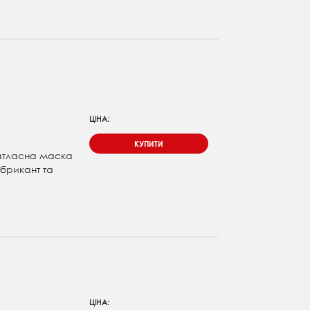
ЦІНА:
КУПИТИ
 атласна маска
убрикант та
ЦІНА: