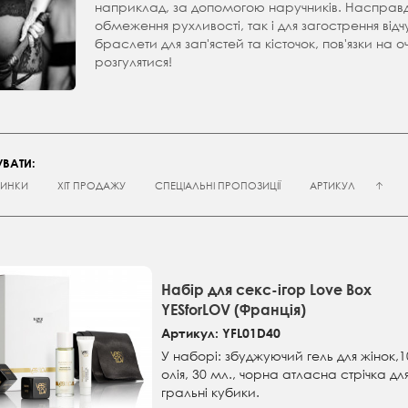
наприклад, за допомогою наручників. Насправді
обмеження рухливості, так і для загострення відчу
браслети для зап'ястей та кісточок, пов'язки на оч
розгулятися!
ВАТИ:
ИНКИ
ХІТ ПРОДАЖУ
СПЕЦІАЛЬНІ ПРОПОЗИЦІЇ
АРТИКУЛ
Набір для секс-ігор Love Box
YESforLOV (Франція)
Артикул: YFL01D40
У наборі: збуджуючий гель для жінок,
олія, 30 мл., чорна атласна стрічка для
гральні кубики.