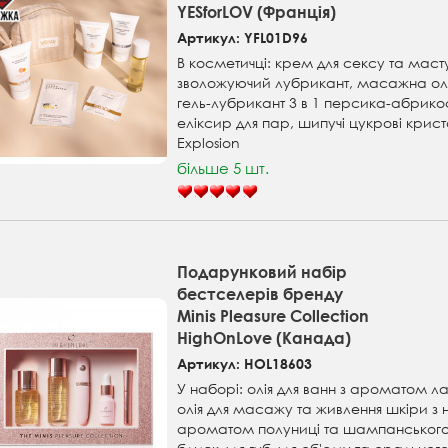
YESforLOV (Франція)
Артикул: YFL01D96
В косметичці: крем для сексу та маст
зволожуючий лубрикант, масажна ол
гель-лубрикант 3 в 1 персика-абрико
еліксир для пар, шипучі цукрові крис
Explosion
більше 5 шт.
Подарунковий набір
бестселерів бренду
Minis Pleasure Collection
HighOnLove (Канада)
Артикул: HOL18603
У наборі: олія для ванн з ароматом л
олія для масажу та живлення шкіри з
ароматом полуниці та шампанськог