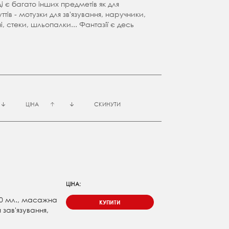
 є багато інших предметів як для
ттів - мотузки для зв'язування, наручники,
і, стеки, шльопалки... Фантазії є десь
ЦІНА
СКИНУТИ
ЦІНА:
10 мл., масажна
КУПИТИ
 зав'язування,