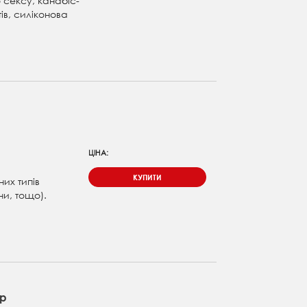
 сексу, канабіс-
тів, силіконова
ЦІНА:
КУПИТИ
них типів
ни, тощо).
ар