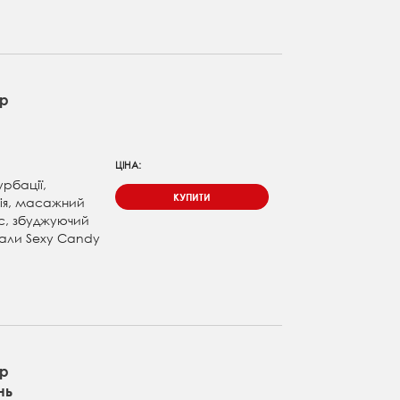
ар
ЦІНА:
урбації,
КУПИТИ
ія, масажний
с, збуджуючий
тали Sexy Candy
ар
нь