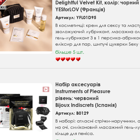
Delightful Velvet Kit, колір: чорний
YESforLOV (Франція)
Артикул: YFL01D95
В косметичці: крем для сексу та маст
зволожуючий лубрикант, масажна ол
гель-лубрикант 3 в 1 персика-абрико
еліксир для пар, шипучі цукерки Sexy
більше 5 шт.
Набір аксесуарів
Instruments of Pleasure
рівень: червоний
Bijoux Indiscrets (Іспанія)
Артикул: B0129
В наборі: атласні стрічки-наручники,
на очі, силіконовий масажний гель-лу
кільце для пеніса.