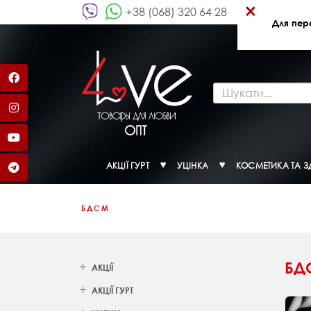
×
+38 (068) 320 64 28
Для пер
АКЦІЇ ГУРТ
УЦІНКА
КОСМЕТИКА ТА З
БДСМ
БД
АКЦІЇ
АКЦІЇ ГУРТ