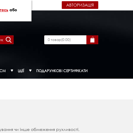
АВТОРИЗАЦІЯ
тесь
або
ук
0
товар
(
0.00
)
ДСМ
ІДЕЇ
ПОДАРУНКОВІ СЕРТИФІКАТИ
ування чи інше обмеження рухливості,