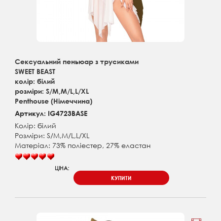
Сексуальний пеньюар з трусиками
SWEET BEAST
колір: білий
розміри: S/M,M/L,L/XL
Penthouse (Німеччина)
Артикул: IG4723BASE
Колір: білий
Розміри: S/M,M/L,L/XL
Матеріал: 73% поліестер, 27% еластан
ЦІНА:
КУПИТИ