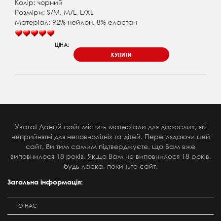
Колір: чорний
Розміри: S/M, M/L, L/XL
Матеріал: 92% нейлон, 8% еластан
ЦІНА:
КУПИТИ
Увага! Даний сайт містить матеріали для дорослих, які
неприйнятні для неповнолітніх та дітей. Переглядаючи цей
сайт, Ви тим самим підтверджуєте, що Вам вже
виповнилося 18 років. Якщо Вам не виповнилося 18 років,
будь ласка, покиньте сайт.
Загальна інформація:
О НАС