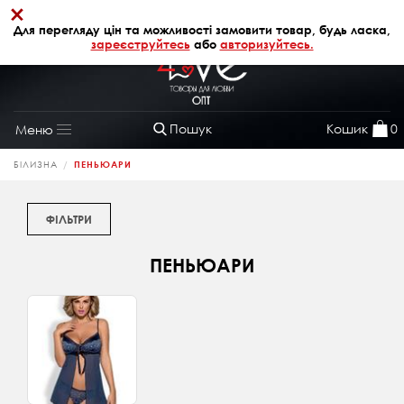
×
+38 (068) 320 64 28
АВТОРИЗАЦІЯ
Для перегляду цін та можливості замовити товар, будь ласка,
зареєструйтесь
або
авторизуйтесь.
Пошук
Кошик
0
Меню
Toggle
navigation
БІЛИЗНА
ПЕНЬЮАРИ
ФІЛЬТРИ
ПЕНЬЮАРИ