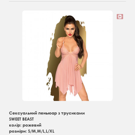
Сексуальний пеньюар з трусиками
SWEET BEAST
колір: рожевий
розміри: S/M,M/L,L/XL