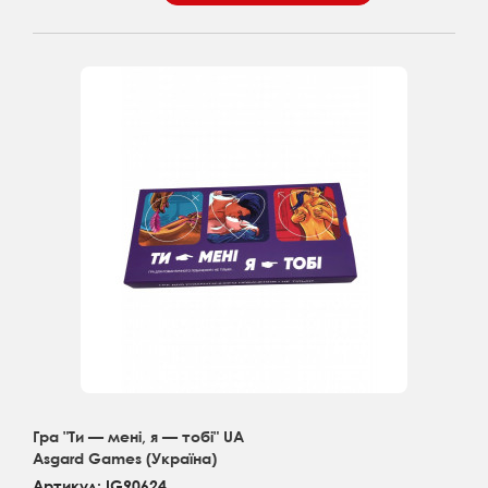
Гра "Ти — мені, я — тобі" UA
Asgard Games (Україна)
Артикул: IG90624