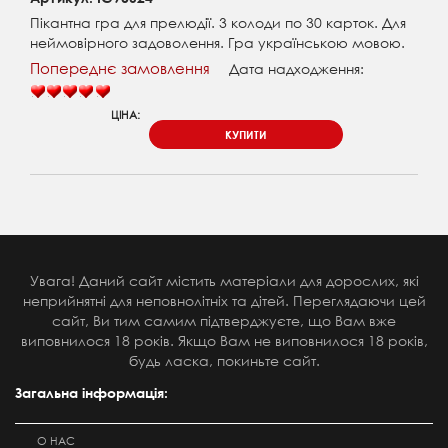
Пікантна гра для прелюдії. 3 колоди по 30 карток. Для
неймовірного задоволення. Гра українською мовою.
Попереднє замовлення
Дата надходження:
ЦІНА:
КУПИТИ
Увага! Даний сайт містить матеріали для дорослих, які
неприйнятні для неповнолітніх та дітей. Переглядаючи цей
сайт, Ви тим самим підтверджуєте, що Вам вже
виповнилося 18 років. Якщо Вам не виповнилося 18 років,
будь ласка, покиньте сайт.
Загальна інформація:
О НАС