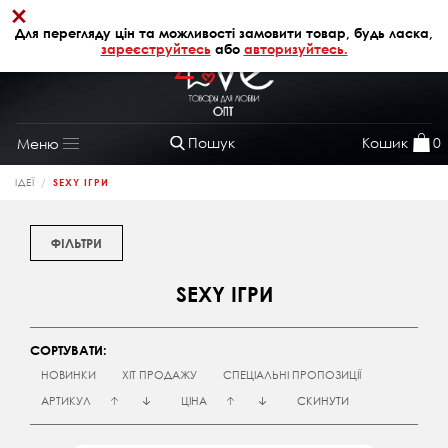
×
+38 (068) 320 64 28
АВТОРИЗАЦІЯ
Для перегляду цін та можливості замовити товар, будь ласка,
зареєструйтесь
або
авторизуйтесь.
Пошук
Кошик
0
Меню
Toggle
navigation
ІДЕЇ
SEXY ІГРИ
ФІЛЬТРИ
SEXY ІГРИ
СОРТУВАТИ:
НОВИНКИ
ХІТ ПРОДАЖУ
СПЕЦІАЛЬНІ ПРОПОЗИЦІЇ
АРТИКУЛ
ЦІНА
СКИНУТИ