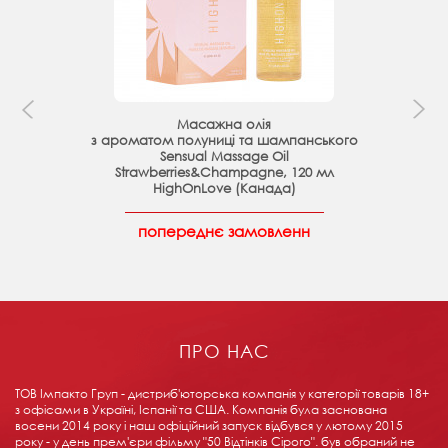
Масажна олія
з ароматом полуниці та шампанського
Sensual Massage Oil
Strawberries&Champagne, 120 мл
HighOnLove (Канада)
попереднє замовленн
ПРО НАС
ТОВ Імпакто Груп - дистриб'юторська компанія у категорії товарів 18+ ​​
з офісами в Україні, Іспанії та США. Компанія була заснована
восени 2014 року і наш офіційний запуск відбувся у лютому 2015
року - у день прем'єри фільму "50 Відтінків Сірого". був обраний не