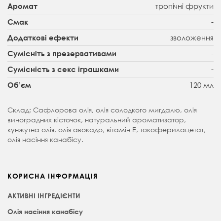
тропічні фрукти
Аромат
-
Смак
зволоження
Додаткові ефекти
-
Сумісніть з презервативами
-
Сумісність з секс іграшками
120 мл
Об’єм
Склад: Сафлорова олія, олія солодкого мигдалю, олія
виноградних кісточок, натуральний ароматизатор,
кунжутна олія, олія авокадо, вітамін Е, токоферилацетат,
олія насіння канабісу.
КОРИСНА ІНФОРМАЦІЯ
АКТИВНІ ІНГРЕДІЄНТИ
Олія насіння канабісу