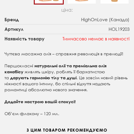
ціна:
HighOnLove (Канада)
Бренд
HOL19203
Артикул
Тимчасово немає в наявності
Наявність товару
Чуттєва масажна олія – справжня революція в прелюдії!
Першокласні
натуральні олії та преміальна олія
живлять шкіру, роблять її бархатистою
канабісу
та
. Це зовсім новий рівень
дарують гармонію тілу та душі
ніжності вашого інтиму, бо спільні відчуття надають
романтиці абсолютно нового значення.
Додайте настрою вашій спокусі!
Об’єм флакону – 120 мл.
З ЦИМ ТОВАРОМ РЕКОМЕНДУЄМО