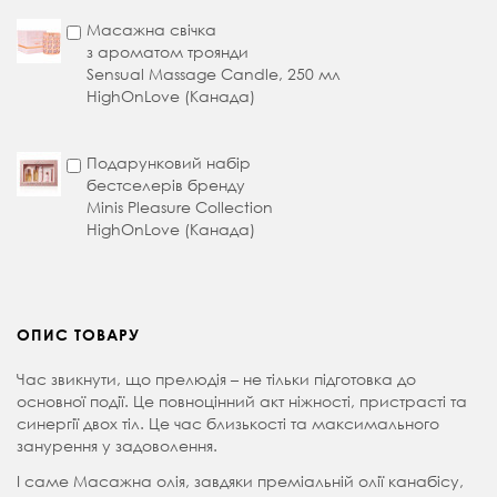
Масажна свічка
з ароматом троянди
Sensual Massage Candle, 250 мл
HighOnLove (Канада)
Подарунковий набір
бестселерів бренду
Minis Pleasure Collection
HighOnLove (Канада)
ОПИС ТОВАРУ
Час звикнути, що прелюдія – не тільки підготовка до
основної події. Це повноцінний акт ніжності, пристрасті та
синергії двох тіл. Це час близькості та максимального
занурення у задоволення.
І саме Масажна олія, завдяки преміальній олії канабісу,