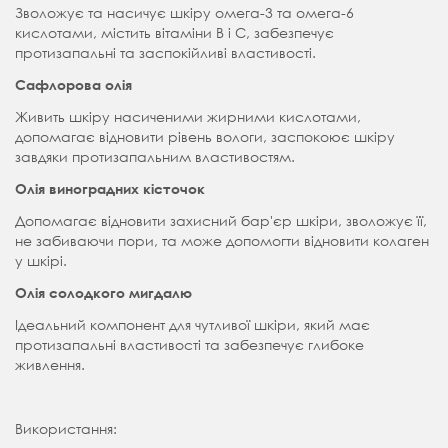
Зволожує та насичує шкіру омега-3 та омега-6
кислотами, містить вітаміни В і С, забезпечує
протизапальні та заспокійливі властивості.
Сафлорова олія
Живить шкіру насиченими жирними кислотами,
допомагає відновити рівень вологи, заспокоює шкіру
завдяки протизапальним властивостям.
Олія виноградних кісточок
Допомагає відновити захисний бар'єр шкіри, зволожує її,
не забиваючи пори, та може допомогти відновити колаген
у шкірі.
Олія солодкого мигдалю
Ідеальний компонент для чутливої ​​шкіри, який має
протизапальні властивості та забезпечує глибоке
живлення.
Використання: