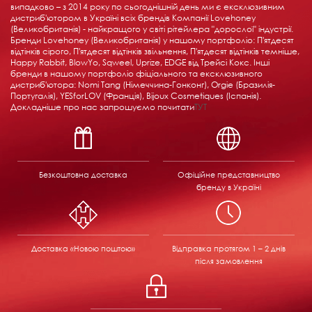
випадково – з 2014 року по сьогоднішній день ми є ексклюзивним
дистриб'ютором в Україні всіх брендів Компанії Lovehoney
(Великобританія) - найкращого у світі рітейлера "дорослої" індустрії.
Бренди Lovehoney (Великобританія) у нашому портфоліо: П'ятдесят
відтінків сірого, П'ятдесят відтінків звільнення, П'ятдесят відтінків темніше,
Happy Rabbit, BlowYo, Sqweel, Uprize, EDGE від Трейсі Кокс. Інші
бренди в нашому портфоліо фіціального та ексклюзивного
дистриб'ютора: Nomi Tang (Німеччина-Гонконг), Orgie (Бразилія-
Португалія), YESforLOV (Франція), Bijoux Cosmetiques (Іспанія).
Докладніше про нас запрошуємо почитати
ТУТ
Безкоштовна доставка
Офіційне представництво
бренду в Україні
Доставка «Новою поштою»
Відправка
протягом 1 – 2 днів
після замовлення