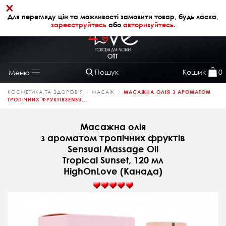
×
+38 (068) 320 64 28
АВТОРИЗАЦІЯ
Для перегляду цін та можливості замовити товар, будь ласка,
зареєструйтесь
або
авторизуйтесь.
Пошук
Кошик
0
Меню
Toggle
navigation
КОСМЕТИКА ТА ЗДОРОВ'Я
МАСАЖ
МАСАЖНА ОЛІЯ З АРОМАТОМ
ТРОПІЧНИХ ФРУКТІВSENSU...
Масажна олія
з ароматом тропічних фруктів
Sensual Massage Oil
Tropical Sunset, 120 мл
HighOnLove (Канада)