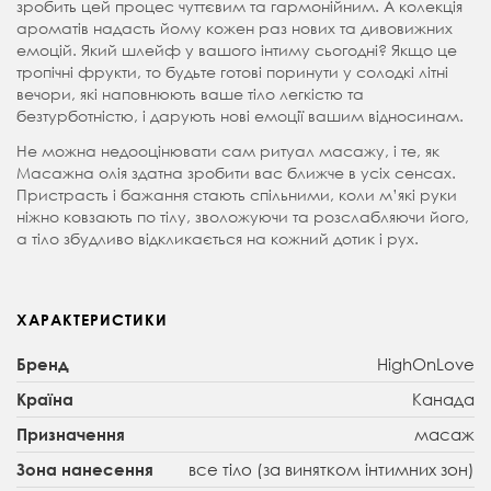
зробить цей процес чуттєвим та гармонійним. А колекція
ароматів надасть йому кожен раз нових та дивовижних
емоцій. Який шлейф у вашого інтиму сьогодні? Якщо це
тропічні фрукти, то будьте готові поринути у солодкі літні
вечори, які наповнюють ваше тіло легкістю та
безтурботністю, і дарують нові емоції вашим відносинам.
Не можна недооцінювати сам ритуал масажу, і те, як
Масажна олія здатна зробити вас ближче в усіх сенсах.
Пристрасть і бажання стають спільними, коли м’які руки
ніжно ковзають по тілу, зволожуючи та розслабляючи його,
а тіло збудливо відкликається на кожний дотик і рух.
ХАРАКТЕРИСТИКИ
HighOnLove
Бренд
Канада
Країна
масаж
Призначення
все тіло (за винятком інтимних зон)
Зона нанесення