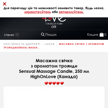
×
+38 (068) 320 64 28
АВТОРИЗАЦІЯ
Для перегляду цін та можливості замовити товар, будь ласка,
зареєструйтесь
або
авторизуйтесь.
Пошук
Кошик
0
Меню
Toggle
navigation
КОСМЕТИКА ТА ЗДОРОВ'Я
МАСАЖ
МАСАЖНА СВІЧКА З АРОМАТОМ
ТРОЯНДИSENSUAL MASSA...
Масажна свічка
з ароматом троянди
Sensual Massage Candle, 250 мл
HighOnLove (Канада)