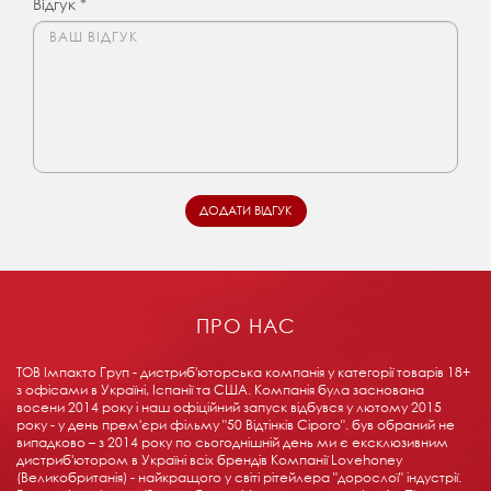
Відгук *
ПРО НАС
ТОВ Імпакто Груп - дистриб'юторська компанія у категорії товарів 18+ ​​
з офісами в Україні, Іспанії та США. Компанія була заснована
восени 2014 року і наш офіційний запуск відбувся у лютому 2015
року - у день прем'єри фільму "50 Відтінків Сірого". був обраний не
випадково – з 2014 року по сьогоднішній день ми є ексклюзивним
дистриб'ютором в Україні всіх брендів Компанії Lovehoney
(Великобританія) - найкращого у світі рітейлера "дорослої" індустрії.