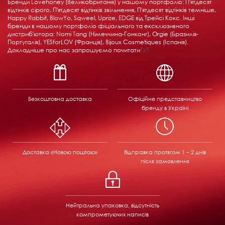
Бренди Lovehoney (Великобританія) у нашому портфоліо: П'ятдесят
відтінків сірого, П'ятдесят відтінків звільнення, П'ятдесят відтінків темніше,
Happy Rabbit, BlowYo, Sqweel, Uprize, EDGE від Трейсі Кокс. Інші
бренди в нашому портфоліо фіціального та ексклюзивного
дистриб'ютора: Nomi Tang (Німеччина-Гонконг), Orgie (Бразилія-
Португалія), YESforLOV (Франція), Bijoux Cosmetiques (Іспанія).
Докладніше про нас запрошуємо почитати
ТУТ
Безкоштовна доставка
Офіційне представництво
бренду в Україні
Доставка «Новою поштою»
Відправка
протягом 1 – 2 днів
після замовлення
Нейтральна упаковка, відсутність
компрометуючих написів