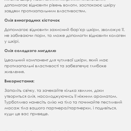
допомагає відновити рівень вологи, заспокоює шкіру
завдяки протизапальним властивостям.
Олія виноградних кісточок
Допомагає відновити захисний бар'єр шкіри, зволожує її,
не забиваючи пори, та може допомогти відновити колаген
у шкірі.
Олія солодкого мигдалю
Ідеальний компонент для чутливої ​​шкіри, який має
протизапальні властивості та забезпечує глибоке
живлення.
Використання:
Запаліть свічку, та зачекайте кілька хвилин, доки
утвориться олія, насолоджуючись її ніжним ароматом.
Турботливо нанесіть олію на тіло та починайте пестливий
масаж тіла вашого партнера/партнерки, і подивіться,
куди це вас приведе.