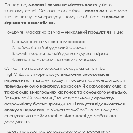
По-перше,
у його
масажні свічки не містять воску
звичному сенсі. Основа таких свічок –
, яка має
соєва олія
значно нижчу температуру, і тому не обпікає, а
приємно
зігріває та розслаблює.
По-друге, масажна свічка –
! Це:
унікальний продукт 4в1
романтична чуттєва атмосфера
неймовірний збуджючий аромат
суміш корисних олій для догляду за шкірою
звичайно ж, ідеальна олія для масажу
Свічка – не просто елемент сексуальної гри, бо
HighOnLove використовує
виключно високоякісні
, і в цьому продукті поєднав корисні для шкіри
інгредієнти
преміальну олію канабісу, кокосову й сафлорову олію, а
.
також олію виноградних кісточок та солодкого мигдалю
Завдяки такій композиції та натуральному
аромату-
бутона троянди ваші
,
афродизіаку
почуття підсилюються
, а відчуття теплої олії на вашому тілі
спокуса наростає
спонукає до грайливості та відкритості до любовного
дослідження.
Підготуйте своє тіло до розслаблюючої романтики!