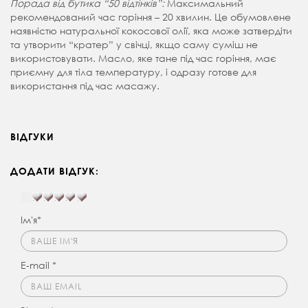
Порада від бутика “50 відтінків”:
Максимальний
рекомендований час горіння – 20 хвилин. Це обумовлене
наявністю натуральної кокосової олії, яка може затвердіти
та утворити “кратер” у свічці, якщо саму суміш не
використовувати. Масло, яке тане під час горіння, має
приємну для тіла температуру, і одразу готове для
використання під час масажу.
ВІДГУКИ
ДОДАТИ ВІДГУК:
Ім'я*
E-mail *