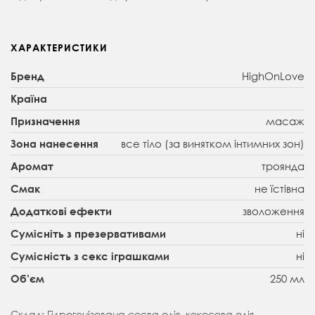
ХАРАКТЕРИСТИКИ
HighOnLove
Бренд
Країна
масаж
Призначення
все тіло (за винятком інтимних зон)
Зона нанесення
троянда
Аромат
не їстівна
Смак
зволоження
Додаткові ефекти
ні
Сумісніть з презервативами
ні
Сумісність з секс іграшками
250 мл
Об’єм
Склад: Гідрогенізована соєва олія, кокосова олія,