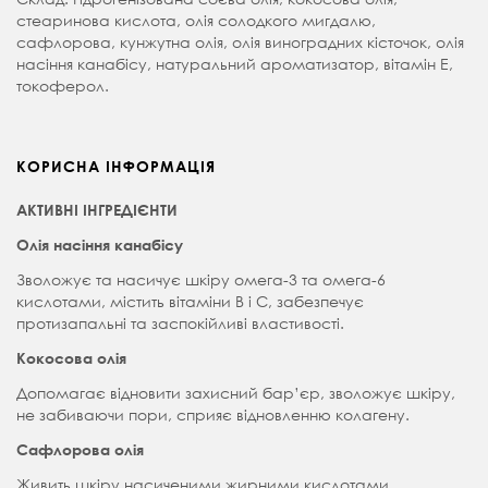
стеаринова кислота, олія солодкого мигдалю,
сафлорова, кунжутна олія, олія виноградних кісточок, олія
насіння канабісу, натуральний ароматизатор, вітамін Е,
токоферол.
КОРИСНА ІНФОРМАЦІЯ
АКТИВНІ ІНГРЕДІЄНТИ
Олія насіння канабісу
Зволожує та насичує шкіру омега-3 та омега-6
кислотами, містить вітаміни В і С, забезпечує
протизапальні та заспокійливі властивості.
Кокосова олія
Допомагає відновити захисний бар’єр, зволожує шкіру,
не забиваючи пори, сприяє відновленню колагену.
Сафлорова олія
Живить шкіру насиченими жирними кислотами,