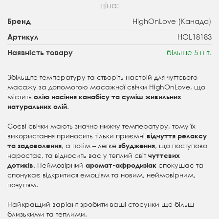
ціна:
HighOnLove (Канада)
Бренд
HOL18183
Артикул
більше 5 шт.
Наявність товару
Збільште температуру та створіть настрій для чуттєвого
масажу за допомогою масажної свічки HighOnLove, що
містить
ол
ію насіння канабісу та суміш живильних
.
натуральних олій
Соєві свічки мають значно нижчу температуру, тому їх
використання приносить тільки приємні
відчуття релаксу
, а потім – легке
, що поступово
та задоволення
збудження
наростає, та відносить вас у теплий світ
чуттєвих
.
Неймовірний
спокушає та
дотиків
аромат-афродизіак
спонукає відкритися емоціям та новим, неймовірним,
почуттям.
Найкращий варіант зробити ваші стосунки ще більш
близькими та теплими.