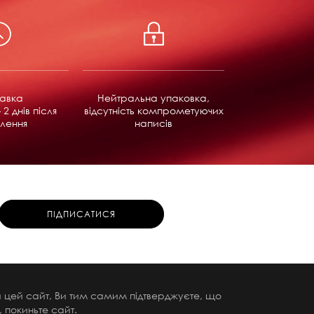
равка
Нейтральна упаковка,
 2 днів після
відсутність компрометуючих
лення
написів
чи цей сайт, Ви тим самим підтверджуєте, що
 покиньте сайт.