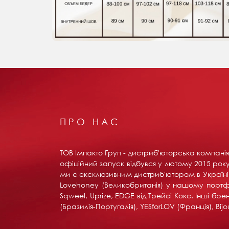
ПРО НАС
ТОВ Імпакто Груп - дистриб'юторська компанія 
офіційний запуск відбувся у лютому 2015 року 
ми є ексклюзивним дистриб'ютором в Україні вс
Lovehoney (Великобританія) у нашому портфоліо:
Sqweel, Uprize, EDGE від Трейсі Кокс. Інші б
(Бразилія-Португалія), YESforLOV (Франція), B