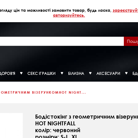
егляду цін та можливості замовити товар, будь ласка,
зареєструй
авторизуйтесь.
Пош
ДОРОВ'Я
СЕКС ІГРАШКИ
БІЛИЗНА
АКСЕСУАРИ
Б
ГЕОМЕТРИЧНИМ ВІЗЕРУНКОМHOT NIGHT...
Бодістокінг з геометричним візеру
HOT NIGHTFALL
колір: червоний
розміри: S-L, XL