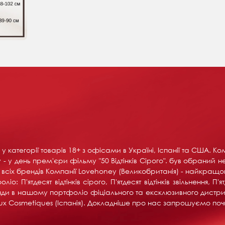
у категорії товарів 18+ ​​з офісами в Україні, Іспанії та США. 
- у день прем'єри фільму "50 Відтінків Сірого". був обраний н
іх брендів Компанії Lovehoney (Великобританія) - найкращого 
 П'ятдесят відтінків сірого, П'ятдесят відтінків звільнення, П'я
ренди в нашому портфоліо фіціального та ексклюзивного дистри
ijoux Cosmetiques (Іспанія). Докладніше про нас запрошуємо поч