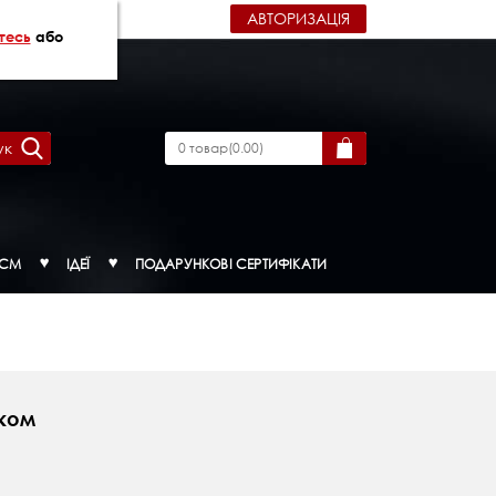
АВТОРИЗАЦІЯ
тесь
або
ук
0
товар
(
0.00
)
ДСМ
ІДЕЇ
ПОДАРУНКОВІ СЕРТИФІКАТИ
нком