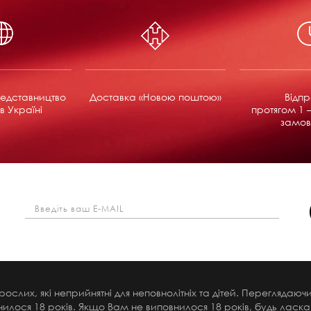
едставництво
Доставка «Новою поштою»
Відп
в Україні
протягом 1 –
замов
рослих, які неприйнятні для неповнолітніх та дітей. Переглядаю
илося 18 років. Якщо Вам не виповнилося 18 років, будь ласка,