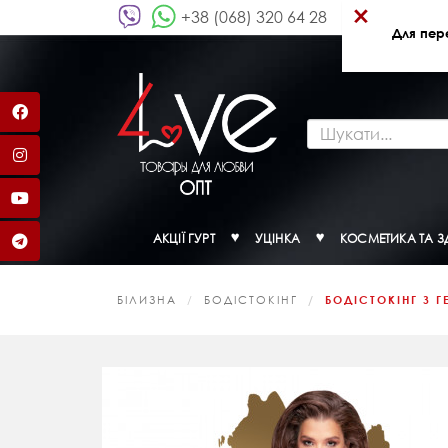
×
+38 (068) 320 64 28
Для пер
АКЦІЇ ГУРТ
УЦІНКА
КОСМЕТИКА ТА З
БІЛИЗНА
БОДІСТОКІНГ
БОДІСТОКІНГ З 