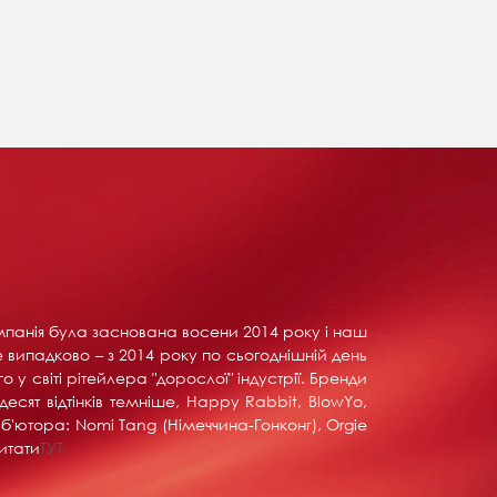
Компанія була заснована восени 2014 року і наш
е випадково – з 2014 року по сьогоднішній день
у світі рітейлера "дорослої" індустрії. Бренди
тдесят відтінків темніше, Happy Rabbit, BlowYo,
б'ютора: Nomi Tang (Німеччина-Гонконг), Orgie
итати
ТУТ