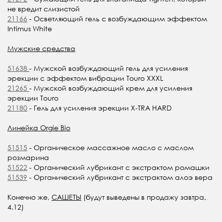
не вредит слизистой
21166
- Осветляющий гель с возбуждающим эффектом
Intimus White
Мужские средства
51638
- Мужской возбуждающий гель для усиления
эрекции с эффектом вибрации Touro XXXL
21265
- Мужской возбуждающий крем для усиления
эрекции Touro
21180
- Гель для усиления эрекции X-TRA HARD
Линейка Orgie Bio
51515
- Органическое массажное масло с маслом
розмарина
51522
- Органический лубрикант с экстрактом ромашки
51539
- Органический лубрикант с экстрактом алоэ вера
Конечно же,
САШЕТЫ
(будут выведены в продажу завтра,
4.12)