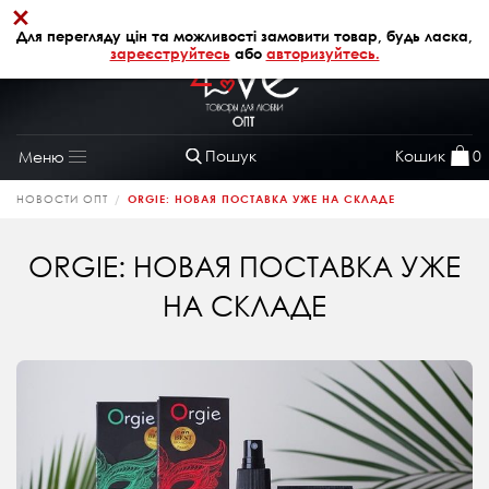
×
+38 (068) 320 64 28
АВТОРИЗАЦІЯ
Для перегляду цін та можливості замовити товар, будь ласка,
зареєструйтесь
або
авторизуйтесь.
Пошук
Кошик
0
Меню
Toggle
navigation
НОВОСТИ ОПТ
ORGIE: НОВАЯ ПОСТАВКА УЖЕ НА СКЛАДЕ
ORGIE: НОВАЯ ПОСТАВКА УЖЕ
НА СКЛАДЕ