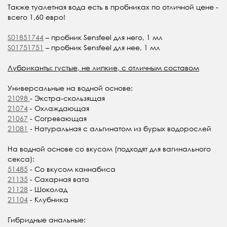
Также туалетная вода есть в пробниках по отличной цене -
всего 1,60 евро!
S01851744
– пробник Sensfeel для него, 1 мл
S01751751
– пробник Sensfeel для нее, 1 мл
Лубриканты: густые, не липкие, с отличным составом
Универсальные на водной основе:
21098
- Экстра-скользящая
21074
- Охлаждающая
21067
- Согревающая
21081
- Натуральная с альгинатом из бурых водорослей
На водной основе со вкусом (подходят для вагинального
секса):
51485
- Со вкусом каннабиса
21135
- Сахарная вата
21128
- Шоколад
21104
- Клубника
Гибридные анальные: