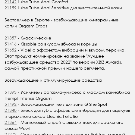
21142
Lube Tube Anal Comfort
21159
Lube Tube Anal Sensitive для чувствительной кожи
Бестселлер в Европе - возбуждающие клиторальные
капли Orgasm Drops
21357
- Классические
51416
- Kissable со вкусом яблока и корицы
51652
- Vibe! с эффектом вибрации и вкусом персика.
Этот продукт номинирован на звание "Лучшее
возбуждающее средство 2022" по версии XBIZ Awards,
самой престижной премии нашего сегмента.
Возбуждающие и стимулирующие средства
51393
- Усилитель оргазма-унисекс с маслом каннабиса
Hemp! Intense Orgasm
51492
- Возбуждающий гель для зоны G She Spot
21340
- Блеск для губ с эффектом вибрации для поцелуев
и орального секса Electric Fellatio
21364
- Ментоловый спрей с эвкалиптом для орального
секса Wow!
21272
- Сужающий гель для влагалища Tighten, который