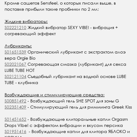
Кроме сашетов Sensfeel, о которых писали выше, в
поставке прибыли такие пробники по 2 мл:
Жидкие вибраторы:
S02221210
Жидкий вибратор SEXY VIBE! - вибрация +
согревающий эффект
Лубриканты:
S01651539
Органический лубрикант с экстрактом алоэ
вера Orgie Bio
S02021067
Согревающая смазка (лубрикант) для секса
LUBE TUBE HOT
S02121104
Съедобный лубрикант на водной основе LUBE
TUBE - клубника
Возбуждающие и стимулирующие средства:
S00851492
- Возбуждающий гель SHE SPOT для зоны G
S02351409
- Стимулирующий гель для римминга Greek Kiss
S01451652
- Возбуждающие клиторальные капли Orgasm
Drops Vibe! с эффектом вибрации и вкусом персика
S01951416
- Возбуждающие капли для клитора ЯБЛОКО и