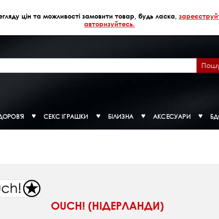
егляду цін та можливості замовити товар, будь ласка,
зареєструй
авторизуйтесь.
Пош
ДОРОВ'Я
СЕКС ІГРАШКИ
БІЛИЗНА
АКСЕСУАРИ
Б
OUCH! (НІДЕРЛАНДИ)