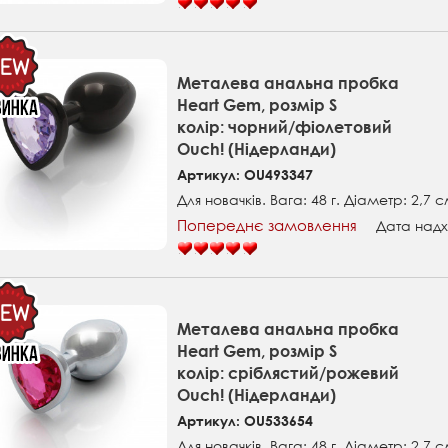
Металева анальна пробка
Heart Gem, розмір S
колір: чорний/фіолетовий
Ouch! (Нідерланди)
Артикул: OU493347
Для новачків. Вага: 48 г. Діаметр: 2,7 с
Попереднє замовлення
Дата надх
Металева анальна пробка
Heart Gem, розмір S
колір: сріблястий/рожевий
Ouch! (Нідерланди)
Артикул: OU533654
Для новачків. Вага: 48 г. Діаметр: 2,7 с