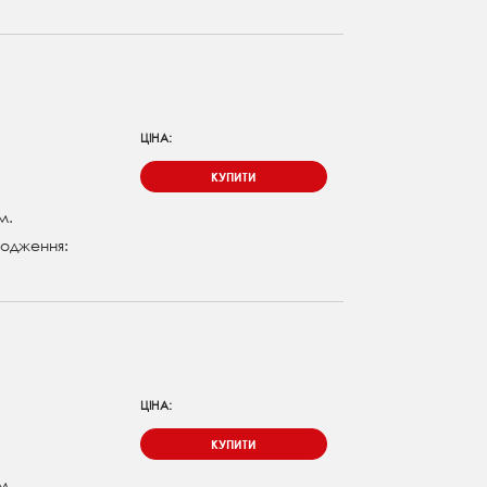
ЦІНА:
КУПИТИ
м.
одження:
ЦІНА:
КУПИТИ
м.