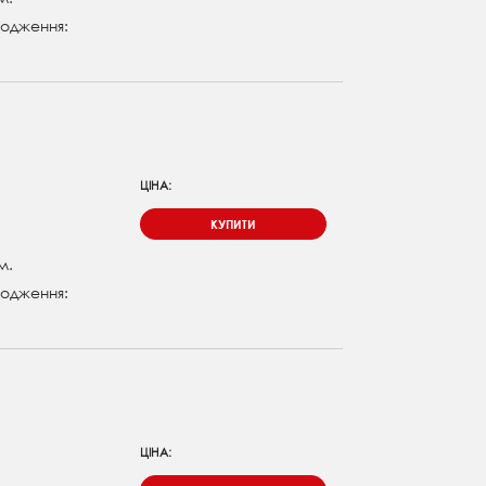
одження:
ЦІНА:
КУПИТИ
м.
одження:
ЦІНА: