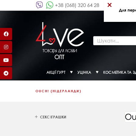
×
+38 (068) 320 64 28
Для пер
АКЦІЇ ГУРТ
УЦІНКА
КОСМЕТИКА ТА З
OUCH! (НІДЕРЛАНДИ)
СЕКС ІГРАШКИ