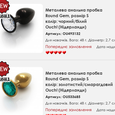
Металева анальна пробка
Round Gem, розмір S
колір: чорний/білий
Ouch! (Нідерланди)
Артикул: OU493132
Для новачків. Вага: 48 г. Діаметр: 2,7 с
Попереднє замовлення
Дата надх
Металева анальна пробка
Round Gem, розмір S
колір: золотистий/смарагдовий
Ouch! (Нідерланди)
Артикул: OU533685
Для новачків. Вага: 48 г. Діаметр: 2,7 с
Попереднє замовлення
Дата надх