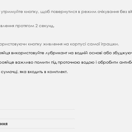
і утримуйте кнопку, щоб повернутися в режим очікування без віб
ивлення протягом 2 секунд.
використовуючи кнопку живлення на корпусі самої іграшки.
ояйця використовуйте лубрикант на водній основі або збуджуюч
рояйце важливо помити під проточною водою і обробити антиб
сумочці, яка входить в комплект.
ання