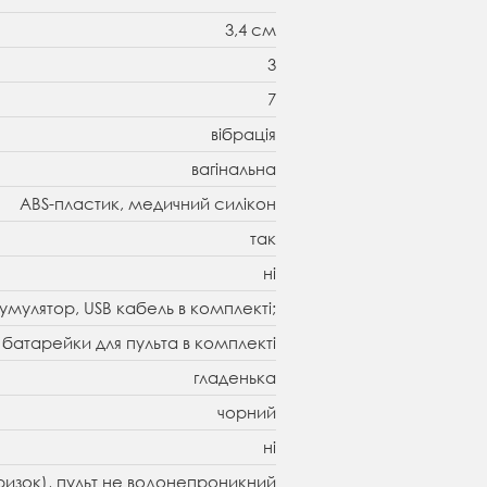
3,4 см
3
7
вібрація
вагінальна
ABS-пластик, медичний силікон
так
ні
умулятор, USB кабель в комплекті;
батарейки для пульта в комплекті
гладенька
чорний
ні
 бризок), пульт не водонепроникний