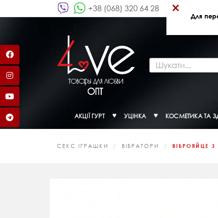
×
+38 (068) 320 64 28
Для пер
АКЦІЇ ГУРТ
УЦІНКА
КОСМЕТИКА ТА З
СЕКС ІГРАШКИ
ВІБРАТОРИ
ВІБРОЯЙЦЕ З