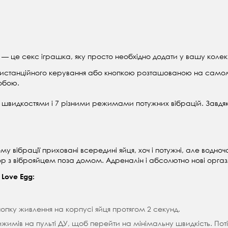
g — це секс іграшка, яку просто необхідно додати у вашу колек
м дистанційного керування або кнопкою розташованою на само
обою.
 3 швидкостями і 7 різними режимами потужних вібрацій. Завдя
 вібрації приховані всередині яйця, хоч і потужні, але водноча
гор з віброяйцем поза домом. Адреналін і абсолютно нові орга
 Love Egg:
нопку живлення на корпусі яйця протягом 2 секунд.
жимів на пульті ДУ, щоб перейти на мінімальну швидкість. Пот