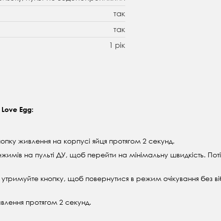
так
так
1 рік
 Love Egg:
нопку живлення на корпусі яйця протягом 2 секунд.
жимів на пульті ДУ, щоб перейти на мінімальну швидкість. Пот
і утримуйте кнопку, щоб повернутися в режим очікування без віб
ивлення протягом 2 секунд.