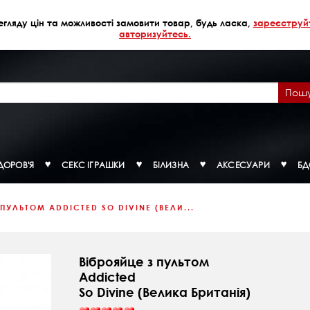
егляду цін та можливості замовити товар, будь ласка,
зареєструй
авторизуйтесь.
Пош
ДОРОВ'Я
СЕКС ІГРАШКИ
БІЛИЗНА
АКСЕСУАРИ
Б
 ПУЛЬТОМ ADDICTED SO DIVINE (ВЕЛИ...
Віброяйце з пультом
Addicted
So Divine (Велика Британія)