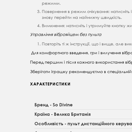
режими.
Повернення в режим очікування: натисніть 
знову перейти на найнижчу швидкість.
Вимкнення: натисніть і утримуйте кнопку ж
Управління віброяйцем без пульта
Повторіть ті ж інструкції, що і вище, але 
Для комфортного введення, гри і вилучення вібр
Перед першим і після кожного використання віб
Зберігати іграшку рекомендуєтмо в спеціальній 
ХАРАКТЕРИСТИКИ
Бренд - So Divine
Країна - Велика Британія
Особливість - пульт дистанційного керув