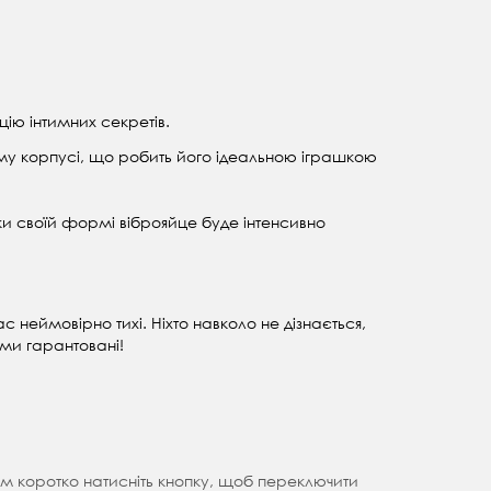
цію інтимних секретів.
му корпусі, що робить його ідеальною іграшкою
ки своїй формі віброяйце буде інтенсивно
с неймовірно тихі. Ніхто навколо не дізнається,
зми гарантовані!
ім коротко натисніть кнопку, щоб переключити