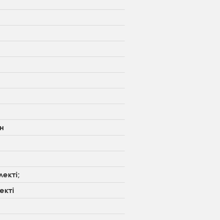
н
екті;
екті