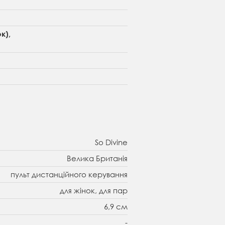
к),
So Divine
Велика Британія
пульт дистанційного керування
для жінок, для пар
6,9 см
-