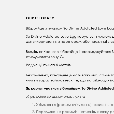
ОПИС ТОВАРУ
Віброяйце з пультом So Divine Addicted Love Eg
So Divine Addicted Love Egg керується пульто
для використання з партнером або наодинці з с
Введіть силіконове віброяйце і насолоджуйтеся
стимулювати зону G.
Радіус дії пульта 5 метрів.
Безсумнівно, конфіденційність важлива, саме тому
чим ви зараз займаєтеся. Те, що потрібно для і
Як користуватися віброяйцем So Divine Addicted
Управління за допомогою пульта
Увімкнення (режим очікування): затисніть к
Перемикання режимів: натисніть кнопку ре