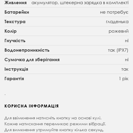
акумулятор, штекерна зарядка в комплекті
Живлення
не потребує
Батарейки
гладенька
Текстура
рожевий
Колір
ні
Гнучкість
так (IPX7)
Водонепроникність
ні
Сумочка для зберігання
так
Інструкція
1 рік
Гарантія
.
КОРИСНА ІНФОРМАЦІЯ
Для ввімкнення натисніть кнопку на основі кулі.
Кожне натискання перемикає режими вібрації.
Для вимкнення утримуйте кнопку кілька секунд.