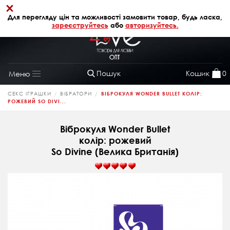
×
+38 (068) 320 64 28
АВТОРИЗАЦІЯ
Для перегляду цін та можливості замовити товар, будь ласка,
зареєструйтесь
або
авторизуйтесь.
Пошук
Кошик
0
Меню
Toggle
navigation
СЕКС ІГРАШКИ
ВІБРАТОРИ
ВІБРОКУЛЯ WONDER BULLET КОЛІР:
РОЖЕВИЙ SO DIVI...
Віброкуля Wonder Bullet
колір: рожевий
So Divine (Велика Британія)