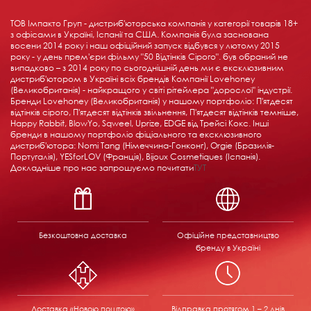
ТОВ Імпакто Груп - дистриб'юторська компанія у категорії товарів 18+ ​​
з офісами в Україні, Іспанії та США. Компанія була заснована
восени 2014 року і наш офіційний запуск відбувся у лютому 2015
року - у день прем'єри фільму "50 Відтінків Сірого". був обраний не
випадково – з 2014 року по сьогоднішній день ми є ексклюзивним
дистриб'ютором в Україні всіх брендів Компанії Lovehoney
(Великобританія) - найкращого у світі рітейлера "дорослої" індустрії.
Бренди Lovehoney (Великобританія) у нашому портфоліо: П'ятдесят
відтінків сірого, П'ятдесят відтінків звільнення, П'ятдесят відтінків темніше,
Happy Rabbit, BlowYo, Sqweel, Uprize, EDGE від Трейсі Кокс. Інші
бренди в нашому портфоліо фіціального та ексклюзивного
дистриб'ютора: Nomi Tang (Німеччина-Гонконг), Orgie (Бразилія-
Португалія), YESforLOV (Франція), Bijoux Cosmetiques (Іспанія).
Докладніше про нас запрошуємо почитати
ТУТ
Безкоштовна доставка
Офіційне представництво
бренду в Україні
Доставка «Новою поштою»
Відправка
протягом 1 – 2 днів