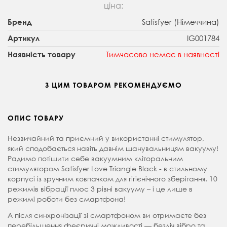
ціна:
Satisfyer (Німеччина)
Бренд
IG001784
Артикул
Тимчасово немає в наявності
Наявність товару
З ЦИМ ТОВАРОМ РЕКОМЕНДУЄМО
ОПИС ТОВАРУ
Незвичайний та приємний у використанні стимулятор,
який сподобається навіть давнім шанувальницям вакууму!
Радимо потішити себе вакуумним кліторальним
стимулятором Satisfyer Love Triangle Black - в стильному
корпусі із зручним ковпачком для гігієнічного зберігання. 10
режимів вібрації плюс 3 рівні вакууму – і це лише в
режимі роботи без смартфона!
А після синхронізації зі смартфоном ви отримаєте без
перебільшення феєричні можливості — безліч вібро та