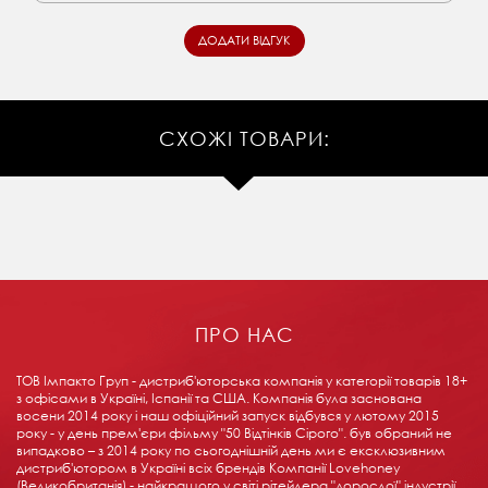
СХОЖІ ТОВАРИ:
ПРО НАС
ТОВ Імпакто Груп - дистриб'юторська компанія у категорії товарів 18+ ​​
з офісами в Україні, Іспанії та США. Компанія була заснована
восени 2014 року і наш офіційний запуск відбувся у лютому 2015
року - у день прем'єри фільму "50 Відтінків Сірого". був обраний не
випадково – з 2014 року по сьогоднішній день ми є ексклюзивним
дистриб'ютором в Україні всіх брендів Компанії Lovehoney
(Великобританія) - найкращого у світі рітейлера "дорослої" індустрії.