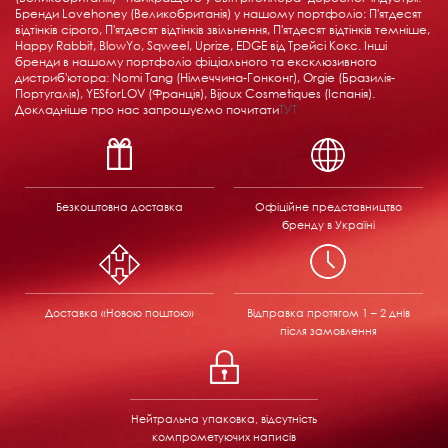
Бренди Lovehoney (Великобританія) у нашому портфоліо: П'ятдесят
відтінків сірого, П'ятдесят відтінків звільнення, П'ятдесят відтінків темніше,
Happy Rabbit, BlowYo, Sqweel, Uprize, EDGE від Трейсі Кокс. Інші
бренди в нашому портфоліо фіціального та ексклюзивного
дистриб'ютора: Nomi Tang (Німеччина-Гонконг), Orgie (Бразилія-
Португалія), YESforLOV (Франція), Bijoux Cosmetiques (Іспанія).
Докладніше про нас запрошуємо почитати
ТУТ
Безкоштовна доставка
Офіційне представництво
бренду в Україні
Доставка «Новою поштою»
Відправка
протягом 1 – 2 днів
після замовлення
Нейтральна упаковка, відсутність
компрометуючих написів