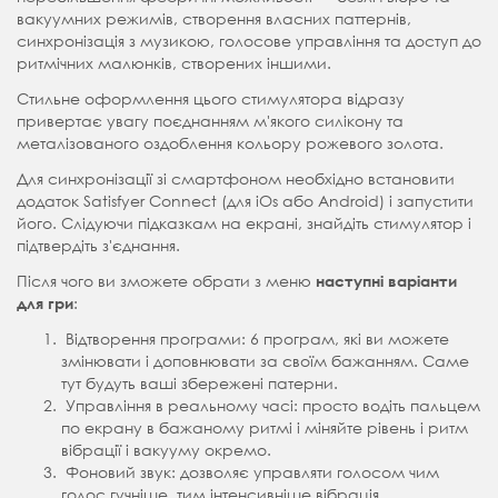
вакуумних режимів, створення власних паттернів,
синхронізація з музикою, голосове управління та доступ до
ритмічних малюнків, створених іншими.
Стильне оформлення цього стимулятора відразу
привертає увагу поєднанням м'якого силікону та
металізованого оздоблення кольору рожевого золота.
Для синхронізації зі смартфоном необхідно встановити
додаток Satisfyer Connect (для
iOs
або
Android
) і запустити
його. Слідуючи підказкам на екрані, знайдіть стимулятор і
підтвердіть з'єднання.
Після чого ви зможете обрати з меню
наступні варіанти
:
для гри
Відтворення програми: 6 програм, які ви можете
змінювати і доповнювати за своїм бажанням. Саме
тут будуть ваші збережені патерни.
Управління в реальному часі: просто водіть пальцем
по екрану в бажаному ритмі і міняйте рівень і ритм
вібрації і вакууму окремо.
Фоновий звук: дозволяє управляти голосом чим
голос гучніше, тим інтенсивніше вібрація.