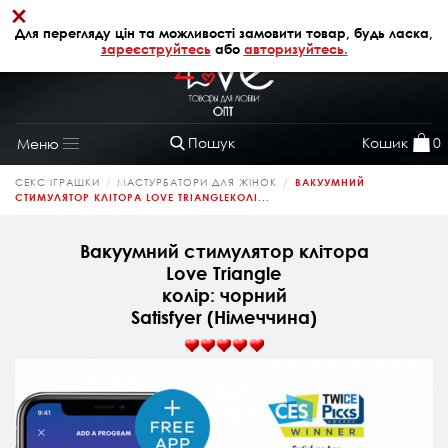
×
+38 (068) 320 64 28
АВТОРИЗАЦІЯ
Для перегляду цін та можливості замовити товар, будь ласка,
зареєструйтесь
або
авторизуйтесь.
Пошук
Кошик
0
Меню
Toggle
navigation
СЕКС ІГРАШКИ
МАСТУРБАТОРИ ДЛЯ ЖІНОК
ВАКУУМНИЙ
СТИМУЛЯТОР КЛІТОРА LOVE TRIANGLEКОЛІ...
Вакуумний стимулятор клітора
Love Triangle
колір: чорний
Satisfyer (Німеччина)