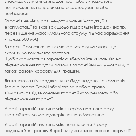
внаслідок звичайної зношенності або випадкового
пошкодження, неправильного застосування або
недбалості.
Гарантія не діє у разі недотримання інструкцій з
експлуатації та вказівок щодо підзарядки іграшок (напр.
перевищення максимального струму під час заряджання
- понад 500 мА).
З гарантії однозначно виключається акумулятор, що
входить до комплекту поставки.
Щоб скористатися гарантією зберігайте квитанцію на
підтвердження покупки разом з гарантійними умовами, а
також базову коробку для іграшки.
Якщо такого підтвердження не буде надано, то компанія
Triple A Import GmbH зберігає за собою право
відмовитися від виконання гарантійного ремонту або
підтвердження гарантії.
У разі гарантійних випадків в період першого року -
звертайтеся до менеджерів нашого Магазина.
У разі гарантійних випадків, починаючи з 2 року -
надсилайте іграшку Виробнику за зазначеною в інструкції