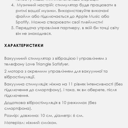
Музичний настрій: стимулятор буде працювати в
ритмі вашої музики. Використовуйте викачані
файли або підключається до Apple Music або
Spotify. Можна створювати свої плейлисти!
Передача управління партнеру, в якій би точці світу
він не знаходився.
ХАРАКТЕРИСТИКИ
Вакуумний стимулятор з вібрацією і управлінням з
телефону Love Triangle Satisfyer.
2 мотора з окремим управлінням для вакуумної та
вібростімуляції.
Вакуумна стимуляція: ніжна на 11 рівнях інтенсивності (без
підключення до смартфону), і така, як ви оберете, після
підключення.
Додаткова вібростімуляція в 10 режимах (без
смартфона).
Розмір: довжина: 10 см, діаметр: 6 см.
Матеріал: ніжний силікон.