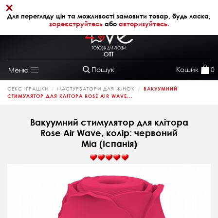
×
+38 (068) 320 64 28
АВТОРИЗАЦІЯ
Для перегляду цін та можливості замовити товар, будь ласка,
зареєструйтесь
або
авторизуйтесь.
Пошук
Кошик
0
Меню
Toggle
navigation
СЕКС ІГРАШКИ
МАСТУРБАТОРИ ДЛЯ ЖІНОК
ВАКУУМНИЙ
СТИМУЛЯТОР ДЛЯ КЛІТОРА ROSE AIR WAVE...
Вакуумний стимулятор для клітора
Rose Air Wave, колір: червоний
Mia (Іспанія)