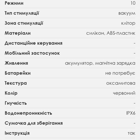
10
Режими
вакуум
Тип стимуляції
клітор
Зона стимуляції
силікон, ABS-пластик
Матеріали
-
Дистанційне керування
-
Мобільний застосунок
акумулятор, магнітна зарядка
Живлення
не потребує
Батарейки
оксамитова
Текстура
червоний
Колір
-
Гнучкість
IPX6
Водонепроникність
-
Сумочка для зберігання
так
Інструкція