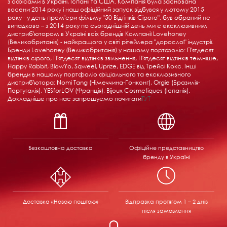
з офісами в Україні, Іспанії та США. Компанія була заснована
восени 2014 року і наш офіційний запуск відбувся у лютому 2015
року - у день прем'єри фільму "50 Відтінків Сірого". був обраний не
випадково – з 2014 року по сьогоднішній день ми є ексклюзивним
дистриб'ютором в Україні всіх брендів Компанії Lovehoney
(Великобританія) - найкращого у світі рітейлера "дорослої" індустрії.
Бренди Lovehoney (Великобританія) у нашому портфоліо: П'ятдесят
відтінків сірого, П'ятдесят відтінків звільнення, П'ятдесят відтінків темніше,
Happy Rabbit, BlowYo, Sqweel, Uprize, EDGE від Трейсі Кокс. Інші
бренди в нашому портфоліо фіціального та ексклюзивного
дистриб'ютора: Nomi Tang (Німеччина-Гонконг), Orgie (Бразилія-
Португалія), YESforLOV (Франція), Bijoux Cosmetiques (Іспанія).
Докладніше про нас запрошуємо почитати
ТУТ
Безкоштовна доставка
Офіційне представництво
бренду в Україні
Доставка «Новою поштою»
Відправка
протягом 1 – 2 днів
після замовлення