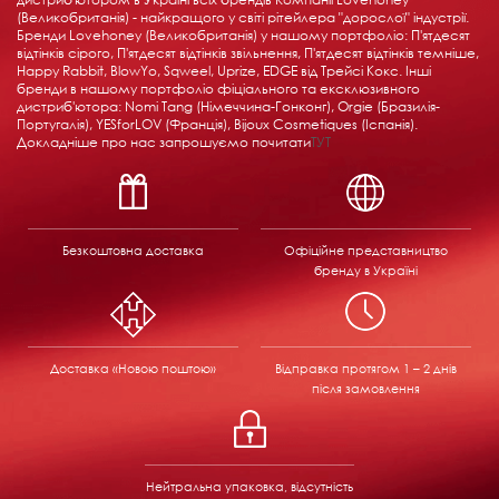
(Великобританія) - найкращого у світі рітейлера "дорослої" індустрії.
Бренди Lovehoney (Великобританія) у нашому портфоліо: П'ятдесят
відтінків сірого, П'ятдесят відтінків звільнення, П'ятдесят відтінків темніше,
Happy Rabbit, BlowYo, Sqweel, Uprize, EDGE від Трейсі Кокс. Інші
бренди в нашому портфоліо фіціального та ексклюзивного
дистриб'ютора: Nomi Tang (Німеччина-Гонконг), Orgie (Бразилія-
Португалія), YESforLOV (Франція), Bijoux Cosmetiques (Іспанія).
Докладніше про нас запрошуємо почитати
ТУТ
Безкоштовна доставка
Офіційне представництво
бренду в Україні
Доставка «Новою поштою»
Відправка
протягом 1 – 2 днів
після замовлення
Нейтральна упаковка, відсутність