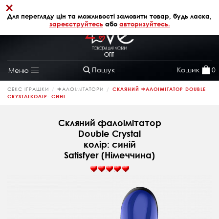
×
+38 (068) 320 64 28
АВТОРИЗАЦІЯ
Для перегляду цін та можливості замовити товар, будь ласка,
зареєструйтесь
або
авторизуйтесь.
Пошук
Кошик
0
Меню
Toggle
navigation
СЕКС ІГРАШКИ
ФАЛОІМІТАТОРИ
СКЛЯНИЙ ФАЛОІМІТАТОР DOUBLE
CRYSTALКОЛІР: СИНІ...
Скляний фалоімітатор
Double Crystal
колір: синій
Satisfyer (Німеччина)