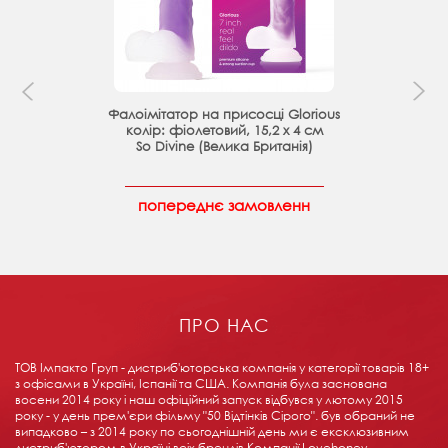
Фалоімітатор на присосці Glorious
колір: фіолетовий, 15,2 х 4 см
So Divine (Велика Британія)
попереднє замовленн
ПРО НАС
ТОВ Імпакто Груп - дистриб'юторська компанія у категорії товарів 18+ ​​
з офісами в Україні, Іспанії та США. Компанія була заснована
восени 2014 року і наш офіційний запуск відбувся у лютому 2015
року - у день прем'єри фільму "50 Відтінків Сірого". був обраний не
випадково – з 2014 року по сьогоднішній день ми є ексклюзивним
дистриб'ютором в Україні всіх брендів Компанії Lovehoney