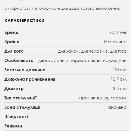
Використовуйте лубрикант для додаткового зволоження.
ХАРАКТЕРИСТИКИ
Satisfyer
Бренд
Німеччина
Країна
для жінок, для чоловіків, для пар
Для кого
двосторонній, термостійкий, надміцний
Особливість
20 см
Загальна довжина
10,7 см
Довжина проникнення
3,5 см
Діаметр
проникнення, масаж
Тип стимуляції
анальна
Зона стимуляції
-
Швидкості
-
Режими