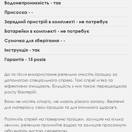
Водонепроникність - так
Присоска - -
Зарядний пристрій в комплекті - не потребує
Батарейки в комплекті - не потребує
Сумочка для зберігання - -
Інструкція - так
Гарантія - 15 років
До та після використання ретельно очистіть іграшку за
допомогою спеціального спрею. Такі спреї м'яко та
ефективно очищають. Більшість з них також перешкоджає
росту бактерій.
Вони не містять спирту, не мають різкого запаху, безпечні
для матеріалу секс-іграшок та для інтимного здоров'я.
Розпиліть спрей на поверхню іграшки, залиште на кілька
хвилин, ретельно промийте водою та залиште просохнути
або витріть чистою серветкою.