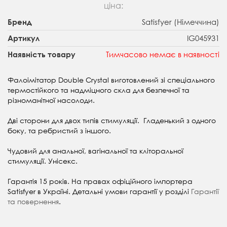
ціна:
Satisfyer (Німеччина)
Бренд
IG045931
Артикул
Тимчасово немає в наявності
Наявність товару
Фалоімітатор Double Crystal виготовлений зі спеціального
термостійкого та надміцного скла для безпечної та
різноманітної насолоди.
Дві сторони для двох типів стимуляції. Гладенький з одного
боку, та ребристий з іншого.
Чудовий для анальної, вагінальної та кліторальної
стимуляції. Унісекс.
Гарантія 15 років. На правах офіційного імпортера
Satisfyer в Україні. Детальні умови гарантії у розділі
Гарантії
та повернення
.