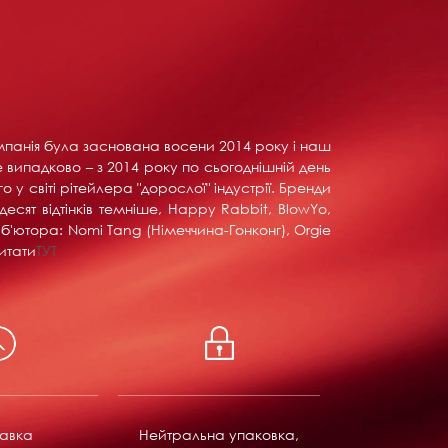
Компанія була заснована восени 2014 року і наш
е випадково – з 2014 року по сьогоднішній день
у світі рітейлера "дорослої" індустрії. Бренди
тдесят відтінків темніше, Happy Rabbit, BlowYo,
б'ютора: Nomi Tang (Німеччина-Гонконг), Orgie
итати
ТУТ
равка
Нейтральна упаковка,