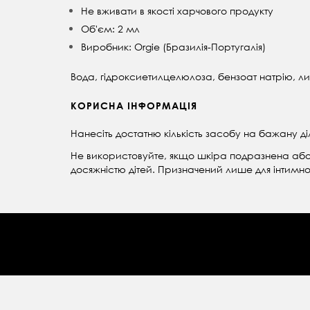
Не вживати в якості харчового продукту
Об'єм: 2 мл
Виробник: Orgie (Бразилія-Португалія)
Вода, гідроксиетилцелюлоза, бензоат натрію, 
КОРИСНА ІНФОРМАЦІЯ
Нанесіть достатню кількість засобу на бажану діл
Не використовуйте, якщо шкіра подразнена або
досяжністю дітей. Призначений лише для інтимно