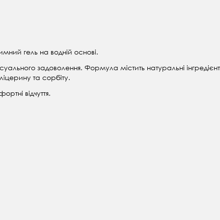
имний гель на водній основі.
уального задоволення. Формула містить натуральні інгредієнт
ліцерину та сорбіту.
ртні відчуття.