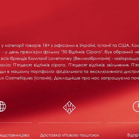
у категорії товарів 18+ ​​з офісами в Україні, Іспанії та США. 
- у день прем'єри фільму "50 Відтінків Сірого". був обраний н
іх брендів Компанії Lovehoney (Великобританія) - найкращого 
 П'ятдесят відтінків сірого, П'ятдесят відтінків звільнення, П'я
ренди в нашому портфоліо фіціального та ексклюзивного дистри
ijoux Cosmetiques (Іспанія). Докладніше про нас запрошуємо поч
едставництво
Доставка «Новою поштою»
Відп