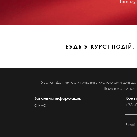
бренду 
БУДЬ У КУРСІ ПОДІЙ:
Увага! Даний сайт містить матеріали для до
Вам вже виповн
Загальна інформація:
Конт
+38 (
О НАС
E-mail