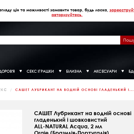
егляду цін та можливості замовити товар, будь ласка,
зареєструй
авторизуйтесь.
Пош
ДОРОВ'Я
СЕКС ІГРАШКИ
БІЛИЗНА
АКСЕСУАРИ
Б
ЕКС
САШЕТ ЛУБРИКАНТ НА ВОДНІЙ ОСНОВІ ГЛАДЕНЬКИЙ І...
САШЕТ Лубрикант на водній основі
гладенький і шовковистий
ALL-NATURAL Acqua, 2 мл
Orgie (Бразилія-Португалія)