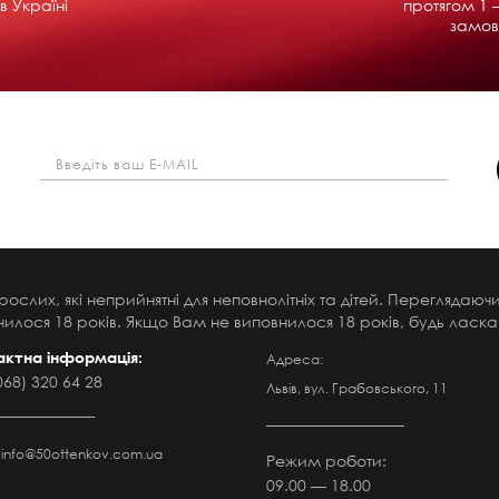
в Україні
протягом 1 –
замов
рослих, які неприйнятні для неповнолітніх та дітей. Переглядаю
илося 18 років. Якщо Вам не виповнилося 18 років, будь ласка,
актна інформація:
Адреса:
068) 320 64 28
Львів, вул. Грабовського, 11
:
info@50ottenkov.com.ua
Режим роботи:
09.00 — 18.00