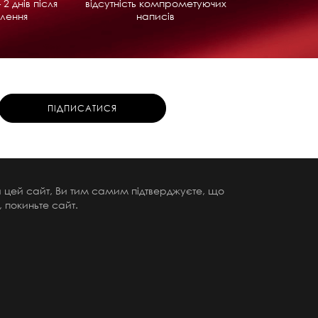
 2 днів після
відсутність компрометуючих
лення
написів
чи цей сайт, Ви тим самим підтверджуєте, що
 покиньте сайт.