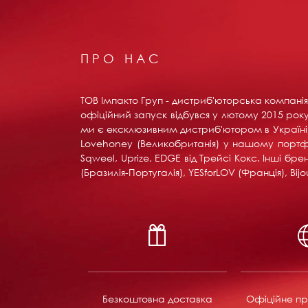
ПРО НАС
ТОВ Імпакто Груп - дистриб'юторська компанія 
офіційний запуск відбувся у лютому 2015 року 
ми є ексклюзивним дистриб'ютором в Україні вс
Lovehoney (Великобританія) у нашому портфоліо:
Sqweel, Uprize, EDGE від Трейсі Кокс. Інші б
(Бразилія-Португалія), YESforLOV (Франція), B
Безкоштовна доставка
Офіційне пр