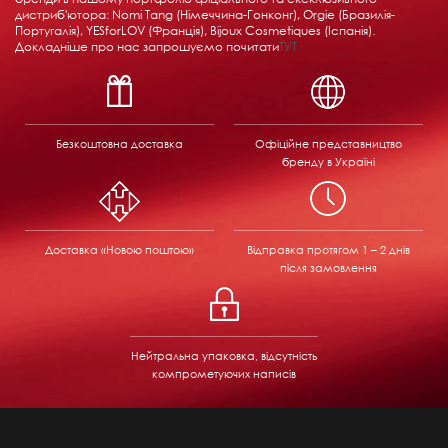
дистриб'ютора: Nomi Tang (Німеччина-Гонконг), Orgie (Бразилія-
Португалія), YESforLOV (Франція), Bijoux Cosmetiques (Іспанія).
Докладніше про нас запрошуємо почитати
ТУТ
Безкоштовна доставка
Офіційне представництво
бренду в Україні
Доставка «Новою поштою»
Відправка
протягом 1 – 2 днів
після замовлення
Нейтральна упаковка, відсутність
компрометуючих написів