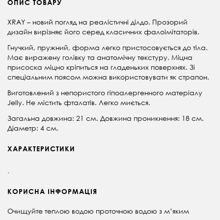
ОПИС ТОВАРУ
XRAY – новий погляд на реалістичні ділдо. Прозорий
дизайн вирізняє його серед класичних фалоімітаторів.
Гнучкий, пружний, форма легко пристосовується до тіла.
Має виражену голівку та анатомічну текстуру. Міцна
присоска міцно кріпиться на гладеньких поверхнях. Зі
спеціальним поясом можна використовувати як страпон.
Виготовлений з непористого гіпоалергенного матеріалу
Jelly. Не містить фталатів. Легко миється.
Загальна довжина: 21 см. Довжина проникнення: 18 см.
Діаметр: 4 см.
ХАРАКТЕРИСТИКИ
.
КОРИСНА ІНФОРМАЦІЯ
Очищуйте теплою водою проточною водою з м’яким