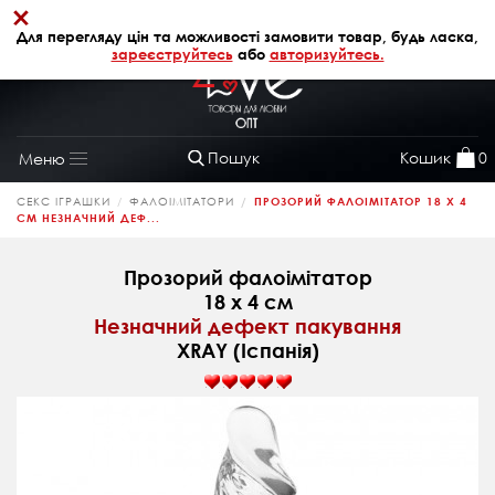
×
+38 (068) 320 64 28
АВТОРИЗАЦІЯ
Для перегляду цін та можливості замовити товар, будь ласка,
зареєструйтесь
або
авторизуйтесь.
Пошук
Кошик
0
Меню
Toggle
navigation
СЕКС ІГРАШКИ
ФАЛОІМІТАТОРИ
ПРОЗОРИЙ ФАЛОІМІТАТОР 18 Х 4
СМ НЕЗНАЧНИЙ ДЕФ...
Прозорий фалоімітатор
18 х 4 см
Незначний дефект пакування
XRAY (Іспанія)