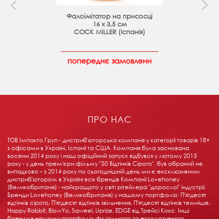
Фалоімітатор на присосці
16 х 3,5 см
COCK MILLER (Іспанія)
попереднє замовленн
ПРО НАС
ТОВ Імпакто Груп - дистриб'юторська компанія у категорії товарів 18+ ​​
з офісами в Україні, Іспанії та США. Компанія була заснована
восени 2014 року і наш офіційний запуск відбувся у лютому 2015
року - у день прем'єри фільму "50 Відтінків Сірого". був обраний не
випадково – з 2014 року по сьогоднішній день ми є ексклюзивним
дистриб'ютором в Україні всіх брендів Компанії Lovehoney
(Великобританія) - найкращого у світі рітейлера "дорослої" індустрії.
Бренди Lovehoney (Великобританія) у нашому портфоліо: П'ятдесят
відтінків сірого, П'ятдесят відтінків звільнення, П'ятдесят відтінків темніше,
Happy Rabbit, BlowYo, Sqweel, Uprize, EDGE від Трейсі Кокс. Інші
бренди в нашому портфоліо фіціального та ексклюзивного