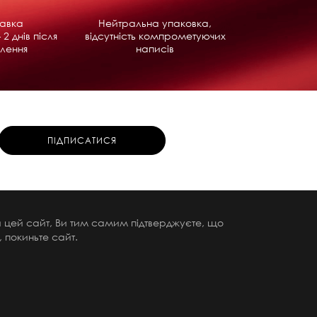
равка
Нейтральна упаковка,
 2 днів після
відсутність компрометуючих
лення
написів
чи цей сайт, Ви тим самим підтверджуєте, що
 покиньте сайт.