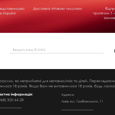
едставництво
Доставка «Новою поштою»
Відп
в Україні
протягом 1 –
замов
рослих, які неприйнятні для неповнолітніх та дітей. Переглядаю
илося 18 років. Якщо Вам не виповнилося 18 років, будь ласка,
актна інформація:
Адреса:
068) 320 64 28
Львів, вул. Грабовського, 11