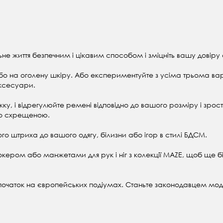
не життя безпечним і цікавим способом і зміцніть вашу довіру 
 або на оголену шкіру. Або експериментуйте з усіма трьома в
аксесуари.
жку, і відрегулюйте ремені відповідно до вашого розміру і зро
бо схрещеною.
го штриха до вашого одягу, білизни або ігор в стилі БДСМ.
чокером або манжетами для рук і ніг з колекції MAZE, щоб ще
очаток на європейських подіумах. Станьте законодавцем моди р