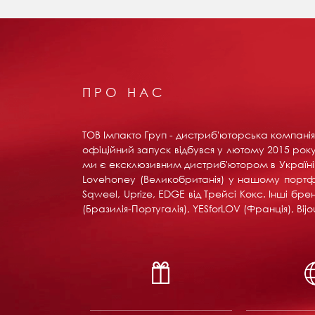
ПРО НАС
ТОВ Імпакто Груп - дистриб'юторська компанія 
офіційний запуск відбувся у лютому 2015 року 
ми є ексклюзивним дистриб'ютором в Україні вс
Lovehoney (Великобританія) у нашому портфоліо:
Sqweel, Uprize, EDGE від Трейсі Кокс. Інші б
(Бразилія-Португалія), YESforLOV (Франція), B