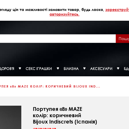
егляду цін та можливості замовити товар, будь ласка,
зареєструй
авторизуйтесь.
Пош
ДОРОВ'Я
СЕКС ІГРАШКИ
БІЛИЗНА
АКСЕСУАРИ
Б
УПЕЯ «8» MAZE КОЛІР: КОРИЧНЕВИЙ BIJOUX IND...
Портупея «8» MAZE
колір: коричневий
Bijoux Indiscrets (Іспанія)