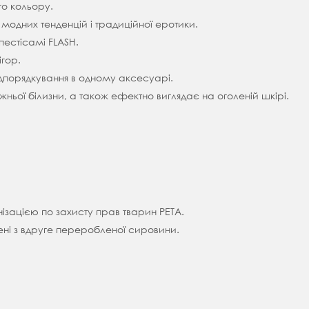
го кольору.
одних тенденцій і традиційної еротики.
естісамі FLASH.
гор.
підпорядкування в одному аксесуарі.
ижньої білизни, а також ефектно виглядає на оголеній шкірі.
ізацією по захисту прав тварин PETA.
лені з вдруге переробленої сировини.