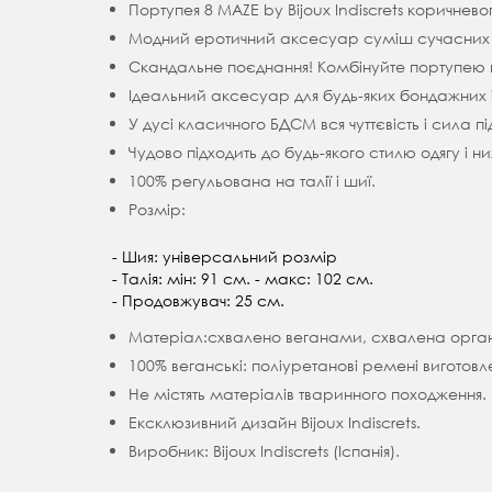
Портупея 8 MAZE by Bijoux Indiscrets коричнево
Модний еротичний аксесуар суміш сучасних м
Скандальне поєднання! Комбінуйте портупею п
Ідеальний аксесуар для будь-яких бондажних і
У дусі класичного БДСМ вся чуттєвість і сила 
Чудово підходить до будь-якого стилю одягу і н
100% регульована на талії і шиї.
Розмір:
- Шия: універсальний розмір
- Талія: мін: 91 см. - макс: 102 см.
- Продовжувач: 25 см.
Матеріал:
схвалено веганами, схвалена орган
100% веганські: поліуретанові ремені виготов
Не містять матеріалів тваринного походження.
Ексклюзивний дизайн Bijoux Indiscrets.
Виробник: Bijoux Indiscrets (Іспанія).