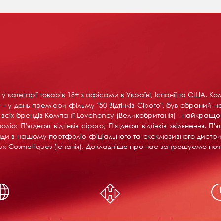
у категорії товарів 18+ ​​з офісами в Україні, Іспанії та США. 
- у день прем'єри фільму "50 Відтінків Сірого". був обраний н
іх брендів Компанії Lovehoney (Великобританія) - найкращого 
 П'ятдесят відтінків сірого, П'ятдесят відтінків звільнення, П'я
ренди в нашому портфоліо фіціального та ексклюзивного дистри
ijoux Cosmetiques (Іспанія). Докладніше про нас запрошуємо поч