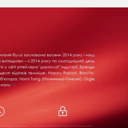
Компанія була заснована восени 2014 року і наш
е випадково – з 2014 року по сьогоднішній день
у світі рітейлера "дорослої" індустрії. Бренди
тдесят відтінків темніше, Happy Rabbit, BlowYo,
б'ютора: Nomi Tang (Німеччина-Гонконг), Orgie
итати
ТУТ