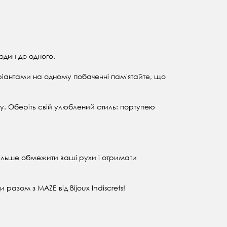
один до одного.
аріантами на одному побаченні пам'ятайте, що
сту. Оберіть свій улюблений стиль: портупею
 більше обмежити ваші рухи і отримати
азом з MAZE від Bijoux Indiscrets!