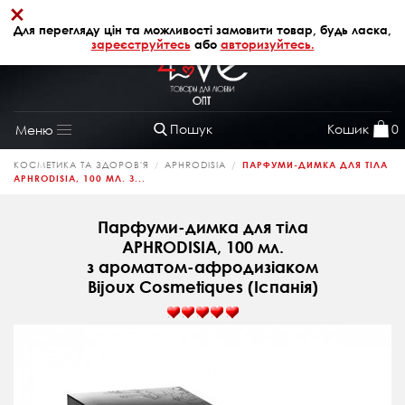
×
+38 (068) 320 64 28
АВТОРИЗАЦІЯ
Для перегляду цін та можливості замовити товар, будь ласка,
зареєструйтесь
або
авторизуйтесь.
Пошук
Кошик
0
Меню
Toggle
navigation
КОСМЕТИКА ТА ЗДОРОВ'Я
APHRODISIA
ПАРФУМИ-ДИМКА ДЛЯ ТІЛА
APHRODISIA, 100 МЛ. З...
Парфуми-димка для тіла
APHRODISIA, 100 мл.
з ароматом-афродизіаком
Bijoux Cosmetiques (Іспанія)