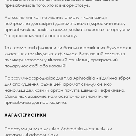
привабливість того, хто їх використовує.
Легка, не липка і не містить спирту - композиція
нейтральна для шкіри і дозволить вам підкреслити вашу
привабливість навіть в самих делікатних зонах, огорнувши
їх серпанком чарівного аромату.
Так, саме такі флакони ви бачили в розкішних будуарах в
класичних голлівудських фільмах. Витончений флакон з
пульверизатором у вінтажній стилістиці прекрасний
подарунок собі або коханій!
Парфуми-афродизіак для тіла Aphrodisia - відмінна зброя
для спокушення, адже цей аромат стимулює нюх
найбільш делікатний орган почуттів швидко і ефективно.
Саме нюх дозволяє нам остаточно визначити, чи
приваблива для нас людина.
ХАРАКТЕРИСТИКИ
Парфуми-димка для тіла Aphrodisia містить тільки
натуральні афродизіаки.