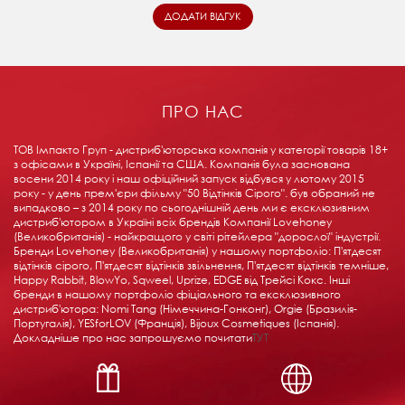
ПРО НАС
ТОВ Імпакто Груп - дистриб'юторська компанія у категорії товарів 18+ ​​
з офісами в Україні, Іспанії та США. Компанія була заснована
восени 2014 року і наш офіційний запуск відбувся у лютому 2015
року - у день прем'єри фільму "50 Відтінків Сірого". був обраний не
випадково – з 2014 року по сьогоднішній день ми є ексклюзивним
дистриб'ютором в Україні всіх брендів Компанії Lovehoney
(Великобританія) - найкращого у світі рітейлера "дорослої" індустрії.
Бренди Lovehoney (Великобританія) у нашому портфоліо: П'ятдесят
відтінків сірого, П'ятдесят відтінків звільнення, П'ятдесят відтінків темніше,
Happy Rabbit, BlowYo, Sqweel, Uprize, EDGE від Трейсі Кокс. Інші
бренди в нашому портфоліо фіціального та ексклюзивного
дистриб'ютора: Nomi Tang (Німеччина-Гонконг), Orgie (Бразилія-
Португалія), YESforLOV (Франція), Bijoux Cosmetiques (Іспанія).
Докладніше про нас запрошуємо почитати
ТУТ