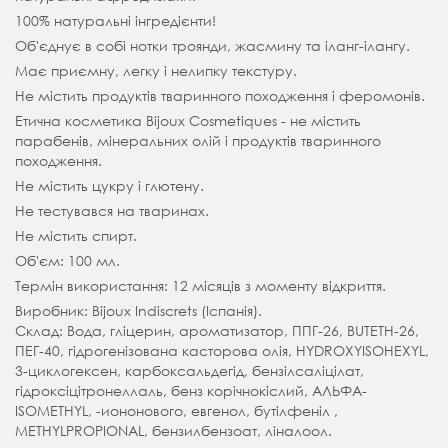
100% натуральні інгредієнти!
Об'єднує в собі нотки троянди, жасмину та іланг-ілангу.
Має приємну, легку і нелипку текстуру.
Не містить продуктів тваринного походження і феромонів.
Етична косметика Bijoux Cosmetiques - не містить
парабенів, мінеральних олій і продуктів тваринного
походження.
Не містить цукру і глютену.
Не тестувався на тваринах.
Не містить спирт.
Об'єм: 100 мл.
Термін використання: 12 місяців з моменту відкриття.
Виробник: Bijoux Indiscrets (Іспанія).
Склад: Вода, гліцерин, ароматизатор, ППГ-26, BUTETH-26,
ПЕГ-40, гідрогенізована касторова олія, HYDROXYISOHEXYL,
3-циклогексен, карбоксальдегід, бензілсаліцілат,
гідроксіцітронеллаль, бенз корічнокіслий, АЛЬФА-
ISOMETHYL, -иононового, евгенол, бутілфеніл ,
METHYLPROPIONAL, бензилбензоат, ліналоол.