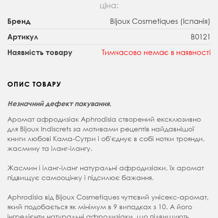
ціна:
Bijoux Cosmetiques (Іспанія)
Бренд
B0121
Артикул
Тимчасово немає в наявності
Наявність товару
ОПИС ТОВАРУ
Незначний дефект пакування.
Аромат афродизіак Aphrodisia створений ексклюзивно
для Bijoux Indiscrets за мотивами рецептів найдавнішої
книги любові Кама-Сутри і об'єднує в собі нотки троянди,
жасмину та іланг-ілангу.
Жасмин і іланг-іланг натуральні афродизіаки, їх аромат
підвищує самооцінку і підсилює бажання.
Aphrodisia від Bijoux Cosmetiques чуттєвий унісекс-аромат,
який подобається як мінімум в 9 випадках з 10. А його
інгредієнти натуральні афродизіаки, що підвищують