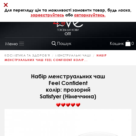
×
+38 (068) 320 64 28
АВТОРИЗАЦІЯ
Для перегляду цін та можливості замовити товар, будь ласка,
зареєструйтесь
або
авторизуйтесь.
Пошук
Кошик
0
Меню
Toggle
navigation
КОСМЕТИКА ТА ЗДОРОВ'Я
МЕНСТРУАЛЬНІ ЧАШІ
НАБІР
МЕНСТРУАЛЬНИХ ЧАШ FEEL CONFIDENT КОЛІР...
Набір менструальних чаш
Feel Confident
колір: прозорий
Satisfyer (Німеччина)