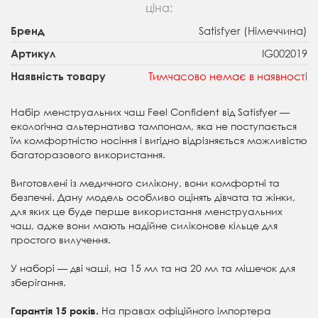
ціна:
Satisfyer (Німеччина)
Бренд
IG002019
Артикул
Тимчасово немає в наявності
Наявність товару
Набір менструальних чаш Feel Confident від Satisfyer —
екологічна альтернатива тампонам, яка не поступається
їм комфортністю носіння і вигідно відрізняється можливістю
багаторазового використання.
Виготовлені із медичного силікону, вони комфортні та
безпечні. Дану модель особливо оцінять дівчата та жінки,
для яких це буде перше використання менструальних
чаш, адже вони мають надійне силіконове кільце для
простого вилучення.
У наборі — дві чаші, на 15 мл та на 20 мл та мішечок для
зберігання.
На правах офіційного імпортера
Гарантія 15 років.