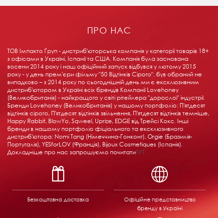
ПРО НАС
ТОВ Імпакто Груп - дистриб'юторська компанія у категорії товарів 18+ ​​
з офісами в Україні, Іспанії та США. Компанія була заснована
восени 2014 року і наш офіційний запуск відбувся у лютому 2015
року - у день прем'єри фільму "50 Відтінків Сірого". був обраний не
випадково – з 2014 року по сьогоднішній день ми є ексклюзивним
дистриб'ютором в Україні всіх брендів Компанії Lovehoney
(Великобританія) - найкращого у світі рітейлера "дорослої" індустрії.
Бренди Lovehoney (Великобританія) у нашому портфоліо: П'ятдесят
відтінків сірого, П'ятдесят відтінків звільнення, П'ятдесят відтінків темніше,
Happy Rabbit, BlowYo, Sqweel, Uprize, EDGE від Трейсі Кокс. Інші
бренди в нашому портфоліо фіціального та ексклюзивного
дистриб'ютора: Nomi Tang (Німеччина-Гонконг), Orgie (Бразилія-
Португалія), YESforLOV (Франція), Bijoux Cosmetiques (Іспанія).
Докладніше про нас запрошуємо почитати
ТУТ
Безкоштовна доставка
Офіційне представництво
бренду в Україні