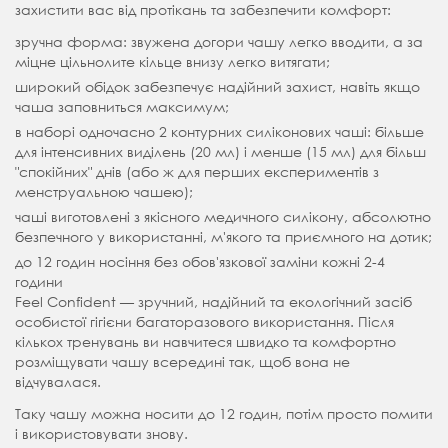
захистити вас від протікань та забезпечити комфорт:
зручна форма: звужена догори чашу легко вводити, а за
міцне цільнолите кільце внизу легко витягати;
широкий обідок забезпечує надійний захист, навіть якщо
чаша заповниться максимум;
в наборі одночасно 2 контурних силіконових чаші: більше
для інтенсивних виділень (20 мл) і менше (15 мл) для більш
"спокійних" днів (або ж для перших експериментів з
менструальною чашею);
чаші виготовлені з якісного медичного силікону, абсолютно
безпечного у використанні, м'якого та приємного на дотик;
до 12 годин носіння без обов'язкової заміни кожні 2-4
години
Feel Confident — зручний, надійний та екологічний засіб
особистої гігієни багаторазового використання. Після
кількох тренувань ви навчитеся швидко та комфортно
розміщувати чашу всередині так, щоб вона не
відчувалася.
Таку чашу можна носити до 12 годин, потім просто помити
і використовувати знову.