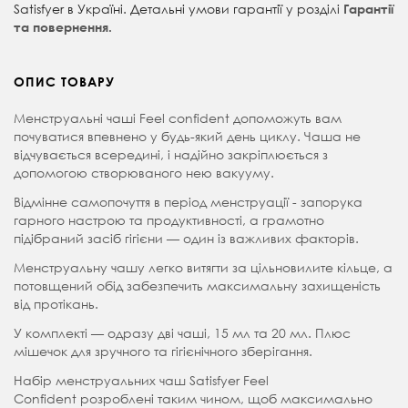
Satisfyer в Україні. Детальні умови гарантії у розділі
Гарантії
та повернення.
ОПИС ТОВАРУ
Менструальні чаші Feel confident допоможуть вам
почуватися впевнено у будь-який день циклу. Чаша не
відчувається всередині, і надійно закріплюється з
допомогою створюваного нею вакууму.
Відмінне самопочуття в період менструації - запорука
гарного настрою та продуктивності, а грамотно
підібраний засіб гігієни — один із важливих факторів.
Менструальну чашу легко витягти за цільновилите кільце, а
потовщений обід забезпечить максимальну захищеність
від протікань.
У комплекті — одразу дві чаші, 15 мл та 20 мл. Плюс
мішечок для зручного та гігієнічного зберігання.
Набір менструальних чаш Satisfyer
Feel
Confident
розроблені таким чином, щоб максимально