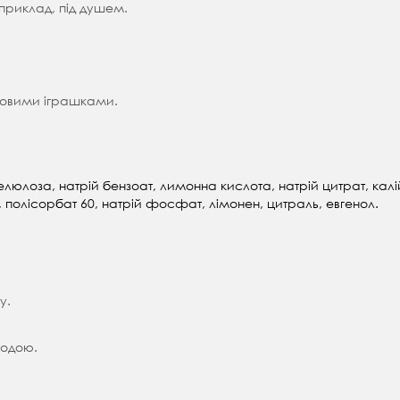
априклад, під душем.
оновими іграшками.
люлоза, натрій бензоат, лимонна кислота, натрій цитрат, калі
 полісорбат 60, натрій фосфат, лімонен, цитраль, евгенол.
у.
водою.