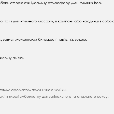
обою, створюючи ідеальну атмосферу для інтимних ігор.
о, так і для інтимного масажу, в компанії або наодинці з собо
уватися моментами близькості навіть під водою.
иємну плівку.
ультовим ароматом полуничною жуйки.
 і в якості лубриканту для вагінального та анального сексу.