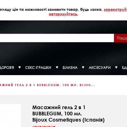
егляду цін та можливості замовити товар, будь ласка,
зареєструй
авторизуйтесь.
Пош
ДОРОВ'Я
СЕКС ІГРАШКИ
БІЛИЗНА
АКСЕСУАРИ
Б
ЖНИЙ ГЕЛЬ 2 В 1 BUBBLEGUM, 100 МЛ. BIJOU...
Масажний гель 2 в 1
BUBBLEGUM, 100 мл.
Bijoux Cosmetiques (Іспанія)