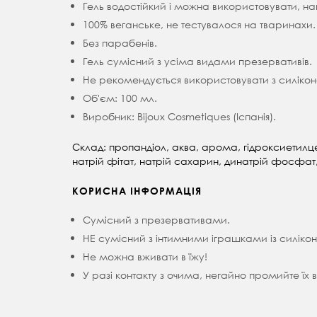
Гель водостійкий і можна використовувати, н
100% веганське, не тестувалося на тваринахи.
Без парабенів.
Гель сумісний з усіма видами презервативів.
Не рекомендується використовувати з силік
Об'єм: 100 мл.
Виробник: Bijoux Cosmetiques (Іспанія).
Склад: пропандіол, аква, арома, гідроксиетилце
натрій фітат, натрій сахарин, динатрій фосфат,
КОРИСНА ІНФОРМАЦІЯ
Сумісний з презервативами.
НЕ сумісний з інтимними іграшками із силікон
Не можна вживати в їжу!
У разі контакту з очима, негайно промийте їх 