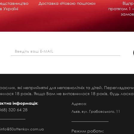
едставництво
Доставка «Новою поштою»
Відп
в Україні
протягом 1 –
замов
рослих, які неприйнятні для неповнолітніх та дітей. Переглядаю
илося 18 років. Якщо Вам не виповнилося 18 років, будь ласка,
актна інформація:
Адреса:
068) 320 64 28
Львів, вул. Грабовського, 11
:
info@50ottenkov.com.ua
Режим роботи: