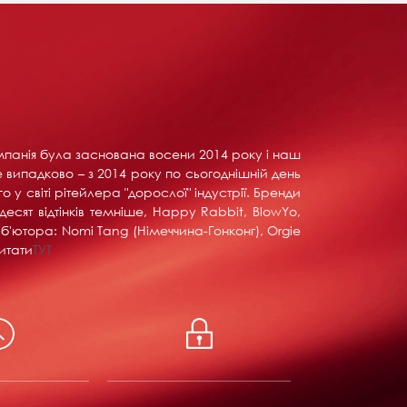
Компанія була заснована восени 2014 року і наш
е випадково – з 2014 року по сьогоднішній день
у світі рітейлера "дорослої" індустрії. Бренди
тдесят відтінків темніше, Happy Rabbit, BlowYo,
б'ютора: Nomi Tang (Німеччина-Гонконг), Orgie
итати
ТУТ