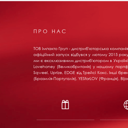
ПРО НАС
ТОВ Імпакто Груп - дистриб'юторська компанія 
офіційний запуск відбувся у лютому 2015 року 
ми є ексклюзивним дистриб'ютором в Україні вс
Lovehoney (Великобританія) у нашому портфоліо:
Sqweel, Uprize, EDGE від Трейсі Кокс. Інші б
(Бразилія-Португалія), YESforLOV (Франція), B