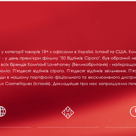
у категорії товарів 18+ ​​з офісами в Україні, Іспанії та США. 
- у день прем'єри фільму "50 Відтінків Сірого". був обраний н
іх брендів Компанії Lovehoney (Великобританія) - найкращого 
 П'ятдесят відтінків сірого, П'ятдесят відтінків звільнення, П'я
ренди в нашому портфоліо фіціального та ексклюзивного дистри
ijoux Cosmetiques (Іспанія). Докладніше про нас запрошуємо поч