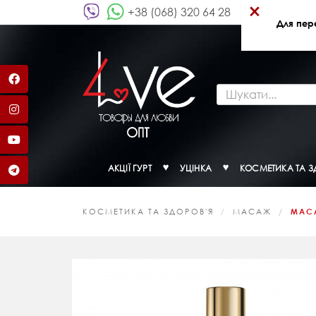
×
+38 (068) 320 64 28
Для пер
АКЦІЇ ГУРТ
УЦІНКА
КОСМЕТИКА ТА З
КОСМЕТИКА ТА ЗДОРОВ'Я
МАСАЖ
МАСА