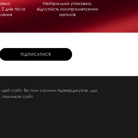
равка
Нейтральна упаковка,
 2 днів після
відсутність компрометуючих
лення
написів
чи цей сайт, Ви тим самим підтверджуєте, що
 покиньте сайт.