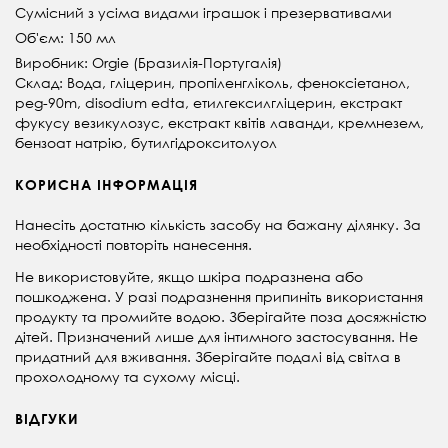
Сумісний з усіма видами іграшок і презервативами
Об'єм: 150 мл
Виробник: Orgie (Бразилія-Португалія)
Склад: Вода, гліцерин, пропіленгліколь, феноксіетанол,
peg-90m, disodium edta, етилгексилгліцерин, екстракт
фукусу везикулозус, екстракт квітів лаванди, кремнезем,
бензоат натрію, бутилгідрокситолуол
КОРИСНА ІНФОРМАЦІЯ
Нанесіть достатню кількість засобу на бажану ділянку. За
необхідності повторіть нанесення.
Не використовуйте, якщо шкіра подразнена або
пошкоджена. У разі подразнення припиніть використання
продукту та промийте водою. Зберігайте поза досяжністю
дітей. Призначений лише для інтимного застосування. Не
придатний для вживання. Зберігайте подалі від світла в
прохолодному та сухому місці.
ВІДГУКИ