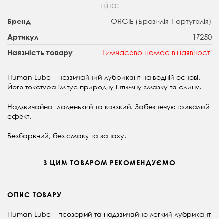
ціна:
ORGIE (Бразилія-Португалія)
Бренд
17250
Артикул
Тимчасово немає в наявності
Наявність товару
Human Lube – незвичайний лубрикант на водній основі.
Його текстура імітує природну інтимну змазку та слину.
Надзвичайно гладенький та ковзкий. Забезпечує тривалий
ефект.
Безбарвний, без смаку та запаху.
З ЦИМ ТОВАРОМ РЕКОМЕНДУЄМО
ОПИС ТОВАРУ
Human Lube – прозорий та надзвичайно легкий лубрикант