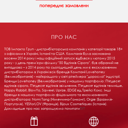
попереднє замовленн
ПРО НАС
ТОВ Імпакто Груп - дистриб'юторська компанія у категорії товарів 18+ ​​
з офісами в Україні, Іспанії та США. Компанія була заснована
восени 2014 року і наш офіційний запуск відбувся у лютому 2015
року - у день прем'єри фільму "50 Відтінків Сірого". був обраний не
випадково – з 2014 року по сьогоднішній день ми є ексклюзивним
дистриб'ютором в Україні всіх брендів Компанії Lovehoney
(Великобританія) - найкращого у світі рітейлера "дорослої" індустрії.
Бренди Lovehoney (Великобританія) у нашому портфоліо: П'ятдесят
відтінків сірого, П'ятдесят відтінків звільнення, П'ятдесят відтінків темніше,
Happy Rabbit, BlowYo, Sqweel, Uprize, EDGE від Трейсі Кокс. Інші
бренди в нашому портфоліо фіціального та ексклюзивного
дистриб'ютора: Nomi Tang (Німеччина-Гонконг), Orgie (Бразилія-
Португалія), YESforLOV (Франція), Bijoux Cosmetiques (Іспанія).
Докладніше про нас запрошуємо почитати
ТУТ