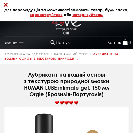
×
+38 (068) 320 64 28
АВТОРИЗАЦІЯ
Для перегляду цін та можливості замовити товар, будь ласка,
зареєструйтесь
або
авторизуйтесь.
Пошук
Кошик
0
Меню
Toggle
navigation
КОСМЕТИКА ТА ЗДОРОВ'Я
ВАГІНАЛЬНИЙ СЕКС
ЛУБРИКАНТ НА
ВОДНІЙ ОСНОВІ З ТЕКСТУРОЮ ПРИРОДН...
Лубрикант на водній основі
з текстурою природної змазки
HUMAN LUBE intimate gel, 150 мл
Orgie (Бразилія-Португалія)