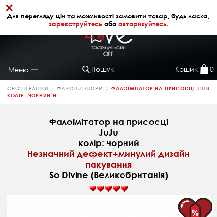
×
+38 (068) 320 64 28
АВТОРИЗАЦІЯ
Для перегляду цін та можливості замовити товар, будь ласка,
зареєструйтесь
або
авторизуйтесь.
Пошук
Кошик
0
Меню
Toggle
navigation
СЕКС ІГРАШКИ
ФАЛОІМІТАТОРИ
ФАЛОІМІТАТОР НА ПРИСОСЦІ JUJU
КОЛІР: ЧОРНИЙ Н...
Фалоімітатор на присосці
JuJu
колір: чорний
Незначний дефект+минулий дизайн
пакування
So Divine (Великобританія)