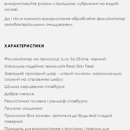
використовуйте разом з іграшкою лубрикант на водній
основі.
До і після кожного використання обробляйте фалоімітатор
антибактеріальним очищувачем.
ХАРАКТЕРИСТИКИ
Фалоімітатор на присосці JuJu So Divine, чорний;
Унікальна подвійна технологія Real Skin Feel;
Зовнішній прозорий шар - м'який силікон, максимально
схожий на справжню шкіру;
Щільна серцевина стовбура;
Добре гнеться;
Реалістична головка і рельєф стовбура;
Пружна мошонка;
Присоска біля основи, кріпиться до будь-якої гладкої
поверхні;
Підходить для використання з трусами і поясом для