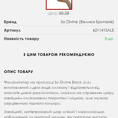
ціна:
30.38
So Divine (Велика Британія)
Бренд
621141SALE
Артикул
3 шт.
Наявність товару
З ЦИМ ТОВАРОМ РЕКОМЕНДУЄМО
ОПИС ТОВАРУ
Фалоімітатор на присосці So Divine Black JuJu
виготовлений з двох видів силікону і відрізняється від
аналогів дивно реалістичним, схожим на справжню шкіру
зовнішнім силіконовим покриттям і міцною, але гнучкою
серцевиною чорного кольору.
Зовнішній, напівпрозорий шар м'який і максимально
наближений до анатомії людини, він повторює виступи,