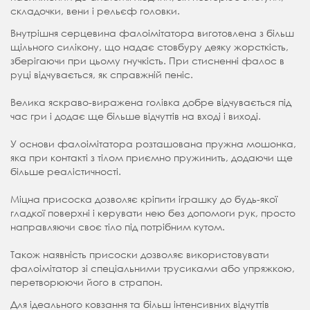
складочки, вени і рельєф головки.
Внутрішня серцевина фалоімітатора виготовлена з більш
щільного силікону, що надає стовбуру деяку жорсткість,
зберігаючи при цьому гнучкість. При стисненні фалос в
руці відчувається, як справжній пеніс.
Велика яскраво-виражена голівка добре відчувається під
час гри і додає ще більше відчуттів на вході і виході.
У основи фалоімітатора розташована пружна мошонка,
яка при контакті з тілом приємно пружинить, додаючи ще
більше реалістичності.
Міцна присоска дозволяє кріпити іграшку до будь-якої
гладкої поверхні і керувати нею без допомоги рук, просто
направляючи своє тіло під потрібним кутом.
Також наявність присоски дозволяє використовувати
фалоімітатор зі спеціальними трусиками або упряжкою,
перетворюючи його в страпон.
Для ідеального ковзання та більш інтенсивних відчуттів