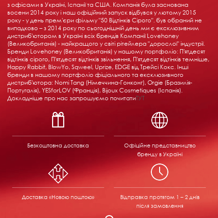
з офісами в Україні, Іспанії та США. Компанія була заснована
восени 2014 року і наш офіційний запуск відбувся у лютому 2015
року - у день прем'єри фільму "50 Відтінків Сірого". був обраний не
випадково – з 2014 року по сьогоднішній день ми є ексклюзивним
дистриб'ютором в Україні всіх брендів Компанії Lovehoney
(Великобританія) - найкращого у світі рітейлера "дорослої" індустрії.
Бренди Lovehoney (Великобританія) у нашому портфоліо: П'ятдесят
відтінків сірого, П'ятдесят відтінків звільнення, П'ятдесят відтінків темніше,
Happy Rabbit, BlowYo, Sqweel, Uprize, EDGE від Трейсі Кокс. Інші
бренди в нашому портфоліо фіціального та ексклюзивного
дистриб'ютора: Nomi Tang (Німеччина-Гонконг), Orgie (Бразилія-
Португалія), YESforLOV (Франція), Bijoux Cosmetiques (Іспанія).
Докладніше про нас запрошуємо почитати
ТУТ
Безкоштовна доставка
Офіційне представництво
бренду в Україні
Доставка «Новою поштою»
Відправка
протягом 1 – 2 днів
після замовлення