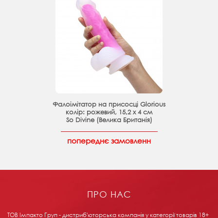
Фалоімітатор на присосці Glorious
колір: рожевий, 15,2 х 4 см
So Divine (Велика Британія)
попереднє замовленн
ПРО НАС
ТОВ Імпакто Груп - дистриб'юторська компанія у категорії товарів 18+ ​​