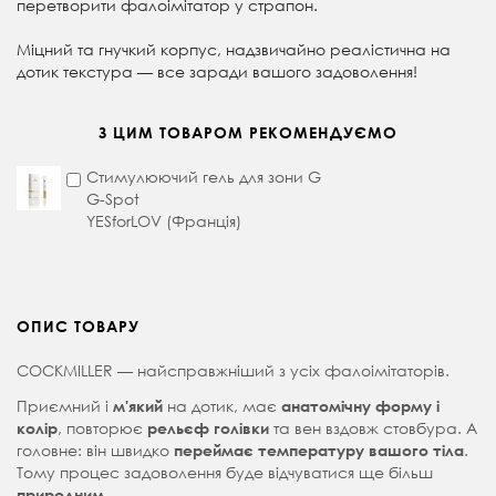
перетворити фалоімітатор у страпон.
Міцний та гнучкий корпус, надзвичайно реалістична на
дотик текстура — все заради вашого задоволення!
З ЦИМ ТОВАРОМ РЕКОМЕНДУЄМО
Стимулюючий гель для зони G
G-Spot
YESforLOV (Франція)
ОПИС ТОВАРУ
COCKMILLER — найсправжніший з усіх фалоімітаторів.
Приємний і
на дотик, має
м'який
анатомічну форму і
, повторює
та вен вздовж стовбура. А
колір
рельєф голівки
головне: він швидко
.
переймає температуру вашого тіла
Тому процес задоволення буде відчуватися ще більш
природним.