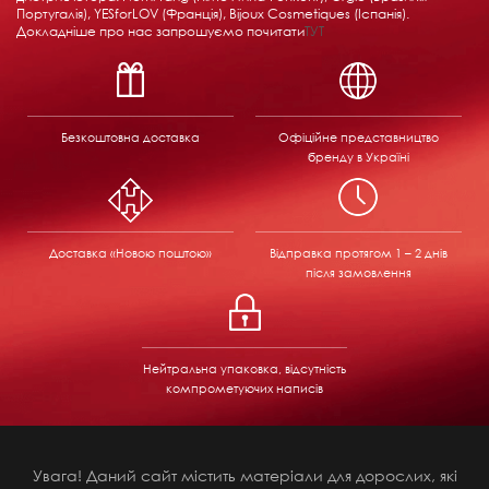
Португалія), YESforLOV (Франція), Bijoux Cosmetiques (Іспанія).
Докладніше про нас запрошуємо почитати
ТУТ
Безкоштовна доставка
Офіційне представництво
бренду в Україні
Доставка «Новою поштою»
Відправка
протягом 1 – 2 днів
після замовлення
Нейтральна упаковка, відсутність
компрометуючих написів
Увага! Даний сайт містить матеріали для дорослих, які