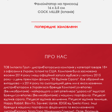
Фалоімітатор на присосці
16 х 3,5 см
COCK MILLER (Іспанія)
попереднє замовленн
ПРО НАС
ТОВ Імпакто Груп - дистриб'юторська компанія у категорії товарів 18+ ​​
з офісами в Україні, Іспанії та США. Компанія була заснована
восени 2014 року і наш офіційний запуск відбувся у лютому 2015
року - у день прем'єри фільму "50 Відтінків Сірого". був обраний не
випадково – з 2014 року по сьогоднішній день ми є ексклюзивним
дистриб'ютором в Україні всіх брендів Компанії Lovehoney
(Великобританія) - найкращого у світі рітейлера "дорослої" індустрії.
Бренди Lovehoney (Великобританія) у нашому портфоліо: П'ятдесят
відтінків сірого, П'ятдесят відтінків звільнення, П'ятдесят відтінків темніше,
Happy Rabbit, BlowYo, Sqweel, Uprize, EDGE від Трейсі Кокс. Інші
бренди в нашому портфоліо фіціального та ексклюзивного
дистриб'ютора: Nomi Tang (Німеччина-Гонконг), Orgie (Бразилія-