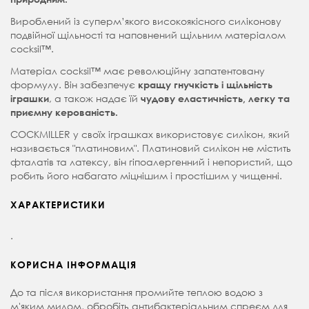
Вироблений із суперм’якого високоякісного силіконову
подвійної щільності та наповнений щільним матеріалом
cocksil™.
Матеріал cocksil™ має революційну запатентовану
формулу. Він забезпечує
кращу гнучкість і щільність
, а також надає їй
іграшки
чудову еластичність, легку та
приємну керованість.
COCKMILLER у своїх іграшках використовує силікон, який
називається "платиновим". Платиновий силікон не містить
фталатів та латексу, він гіпоалергенний і непористий, що
робить його набагато міцнішим і простішим у чищенні.
ХАРАКТЕРИСТИКИ
.
КОРИСНА ІНФОРМАЦІЯ
До та після використання промийте теплою водою з
м'яким милом, обробіть антибактеріальним спреєм для