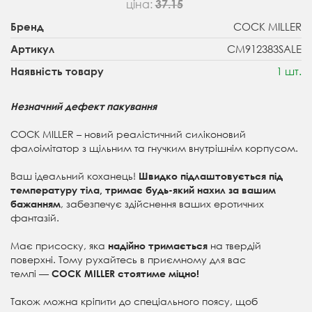
ціна:
37.15
COCK MILLER
Бренд
CM912383SALE
Артикул
1 шт.
Наявність товару
Незначний дефект пакування
COCK MILLER – новий реалістичний силіконовий
фалоімітатор з щільним та гнучким внутрішнім корпусом.
Ваш ідеальний коханець!
Швидко підлаштовується під
температуру тіла, тримає будь-який нахил за вашим
, забезпечує здійснення ваших еротичних
бажанням
фантазій.
Має присоску, яка
на твердій
надійно тримається
поверхні. Тому рухайтесь в приємному для вас
темпі —
COCK MILLER стоятиме міцно!
Також можна кріпити до спеціального поясу, щоб