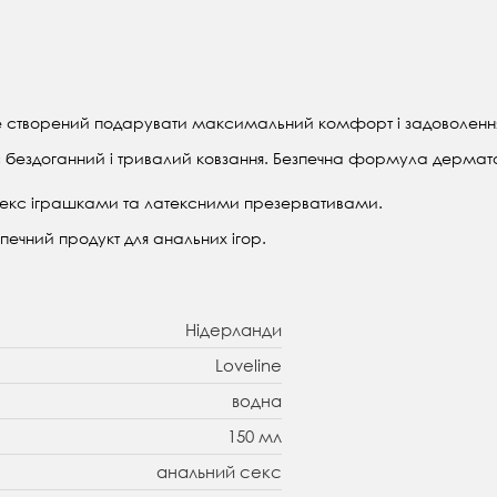
ine створений подарувати максимальний комфорт і задоволенн
є бездоганний і тривалий ковзання. Безпечна формула дерматол
 секс іграшками та латексними презервативами.
зпечний продукт для анальних ігор.
Нідерланди
Loveline
водна
150 мл
анальний секс