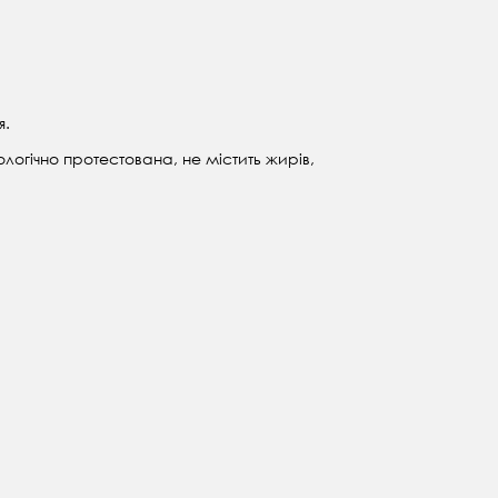
я.
огічно протестована, не містить жирів,