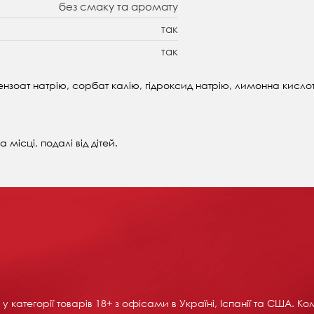
без смаку та аромату
так
так
ензоат натрію, сорбат калію, гідроксид натрію, лимонна кисло
місці, подалі від дітей.
у категорії товарів 18+ ​​з офісами в Україні, Іспанії та США. 