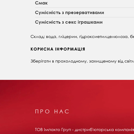
Смак
Сумісність з презервативами
Сумісність з секс іграшками
Склад: вода, гліцерин, гідроксиетилцелюлоза, б
КОРИСНА ІНФОРМАЦІЯ
Зберігати в прохолодному, захищеному від світла 
ПРО НАС
ТОВ Імпакто Груп - дистриб'юторська компанія 