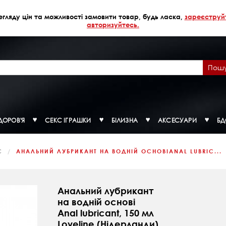
егляду цін та можливості замовити товар, будь ласка,
зареєструй
авторизуйтесь.
Пош
ДОРОВ'Я
СЕКС ІГРАШКИ
БІЛИЗНА
АКСЕСУАРИ
Б
С
АНАЛЬНИЙ ЛУБРИКАНТ НА ВОДНІЙ ОСНОВІANAL LUBRIC...
Анальний лубрикант
на водній основі
Anal lubricant, 150 мл
Loveline (Нідерланди)