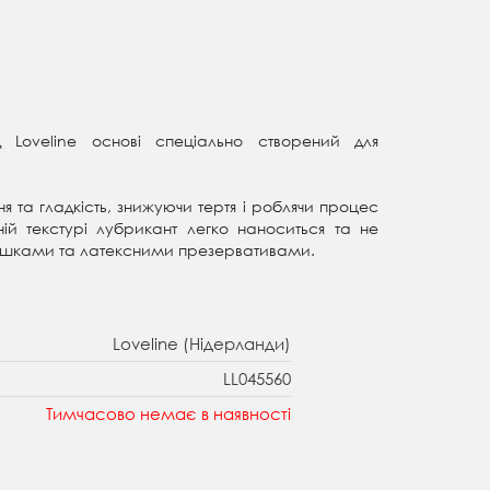
 Loveline основі спеціально створений для
та гладкість, знижуючи тертя і роблячи процес
й текстурі лубрикант легко наноситься та не
грашками та латексними презервативами.
Loveline (Нідерланди)
LL045560
Тимчасово немає в наявності