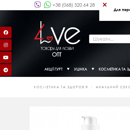
×
+38 (068) 320 64 28
Для пер
АКЦІЇ ГУРТ
УЦІНКА
КОСМЕТИКА ТА З
КОСМЕТИКА ТА ЗДОРОВ'Я
АНАЛЬНИЙ СЕК