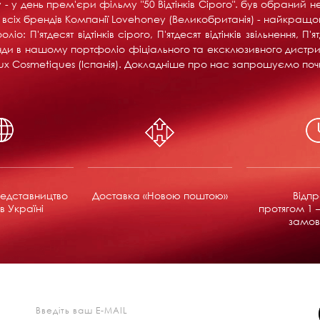
- у день прем'єри фільму "50 Відтінків Сірого". був обраний н
іх брендів Компанії Lovehoney (Великобританія) - найкращого 
 П'ятдесят відтінків сірого, П'ятдесят відтінків звільнення, П'я
ренди в нашому портфоліо фіціального та ексклюзивного дистри
ijoux Cosmetiques (Іспанія). Докладніше про нас запрошуємо поч
едставництво
Доставка «Новою поштою»
Відп
в Україні
протягом 1 –
замов