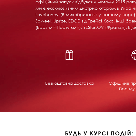
офіційний запуск відбувся у лютому 2015 року 
ми є ексклюзивним дистриб'ютором в Україні вс
Lovehoney (Великобританія) у нашому портфоліо:
Sqweel, Uprize, EDGE від Трейсі Кокс. Інші б
(Бразилія-Португалія), YESforLOV (Франція), B
Безкоштовна доставка
Офіційне пр
бренду 
БУДЬ У КУРСІ ПОДІЙ: