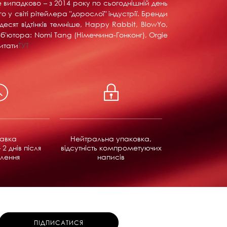
е випадково – з 2014 року по сьогоднішній день
у світі рітейлера "дорослої" індустрії. Бренди
тдесят відтінків темніше, Happy Rabbit, BlowYo,
б'ютора: Nomi Tang (Німеччина-Гонконг), Orgie
итати
ТУТ
равка
Нейтральна упаковка,
 2 днів після
відсутність компрометуючих
лення
написів